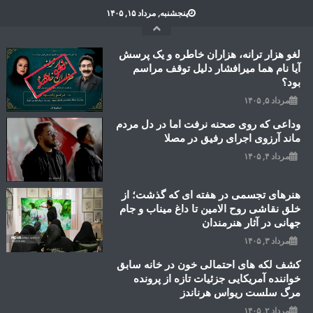
Ski
پنجشنبه, مرداد ۱۵, ۱۴۰۵
t
conten
لغو هزار ترانه، هزاران خاطره و یک پرسش
آیا نام هما میرافشار دلیل توقف مراسم
بود؟
مرداد ۵, ۱۴۰۵
وداعی که روی صحنه نرفت اما در دل مردم
ماند آرزوی اجرای رفیق در مصلا
مرداد ۴, ۱۴۰۵
هنرهای تجسمی در هفته ای که گذشت؛ از
خلق نقاشی روح الامین تا داغ میناب و جام
جهانی در آثار هنرمندان
مرداد ۳, ۱۴۰۵
کشف لکه های احتمالی خون در خانه سابق
خواننده آمریکایی جزئیات تازه از پرونده
مرگ سلست ریواس هرناندز
مرداد ۲, ۱۴۰۵