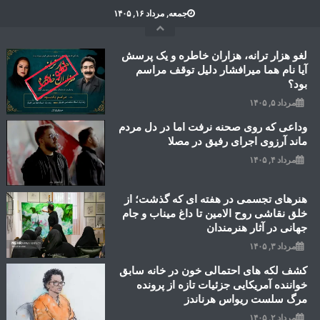
Ski
جمعه, مرداد ۱۶, ۱۴۰۵
t
conten
لغو هزار ترانه، هزاران خاطره و یک پرسش
آیا نام هما میرافشار دلیل توقف مراسم
بود؟
مرداد ۵, ۱۴۰۵
وداعی که روی صحنه نرفت اما در دل مردم
ماند آرزوی اجرای رفیق در مصلا
مرداد ۴, ۱۴۰۵
هنرهای تجسمی در هفته ای که گذشت؛ از
خلق نقاشی روح الامین تا داغ میناب و جام
جهانی در آثار هنرمندان
مرداد ۳, ۱۴۰۵
کشف لکه های احتمالی خون در خانه سابق
خواننده آمریکایی جزئیات تازه از پرونده
مرگ سلست ریواس هرناندز
مرداد ۲, ۱۴۰۵