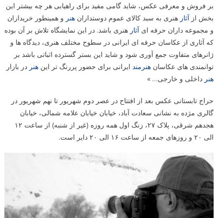
بر فروش و معرفی عکس، شاید گامی مفید برای راهیابی هر چه بیشتر این
بخش از
آثار
هنری به سبد کالای عموم دوستداران
هنر
و همینطور خریداران
و مجموعه داران حرفه ای
آثار
هنری باشد. در این نمایشگاه تلاش بر آن بوده
که آثاری از عکاسان حرفه ای ایرانی در سطوح مختلف هنری، دیدگاه ها و
ژانرهای متفاوت جمع آوری شود و شاید این بستر گسترده اثباتی باشد بر
توانمندی های عکاسان
هنرمند
ایرانی برای حضور پررنگ تر این
هنر
در بازار
هنر
داخلی و خارجی… »
حراج تابستانی عکس بعد از افتتاح در عصر دوم شهریور تا نهم شهریور در
گالری مژده به نشانی سعادت آباد، خیابان خیابان علامه شمالی، خیابان
هجدهم شرقی، پلاک ۲۷، زنگ اول همه روزه (غیر از شنبه) از ساعت ۱۲
الی ۲۰ و روزهای جمعه از ساعت ۱۶ الی ۲۰ دایر است.