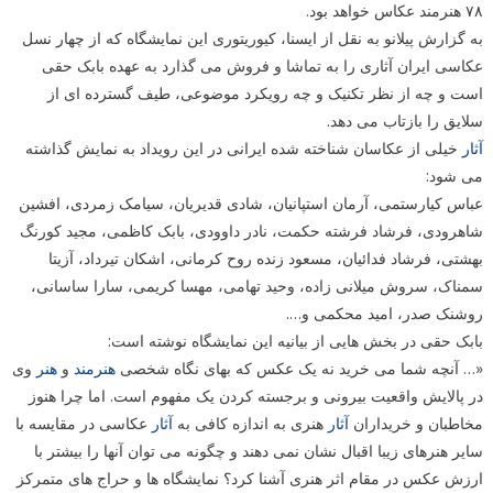
۷۸ هنرمند عکاس خواهد بود.
به گزارش پیلانو به نقل از ایسنا، کیوریتوری این نمایشگاه که از چهار نسل
عکاسی ایران آثاری را به تماشا و فروش می گذارد به عهده بابک حقی
است و چه از نظر تکنیک و چه رویکرد موضوعی، طیف گسترده ای از
سلایق را بازتاب می دهد.
آثار
خیلی از عکاسان شناخته شده ایرانی در این رویداد به نمایش گذاشته
می شود:
عباس کیارستمی، آرمان استپانیان، شادی قدیریان، سیامک زمردی، افشین
شاهرودی، فرشاد فرشته حکمت، نادر داوودی، بابک کاظمی، مجید کورنگ
بهشتی، فرشاد فدائیان، مسعود زنده روح کرمانی، اشکان تیرداد، آزیتا
سمناک، سروش میلانی زاده، وحید تهامی، مهسا کریمی، سارا ساسانی،
روشنک صدر، امید محکمی و….
بابک حقی در بخش هایی از بیانیه این نمایشگاه نوشته است:
«… آنچه شما می خرید نه یک عکس که بهای نگاه شخصی
هنرمند
و
هنر
وی
در پالایش واقعیت بیرونی و برجسته کردن یک مفهوم است. اما چرا هنوز
مخاطبان و خریداران
آثار
هنری به اندازه کافی به
آثار
عکاسی در مقایسه با
سایر هنرهای زیبا اقبال نشان نمی دهند و چگونه می توان آنها را بیشتر با
ارزش عکس در مقام اثر هنری آشنا کرد؟ نمایشگاه ها و حراج های متمرکز