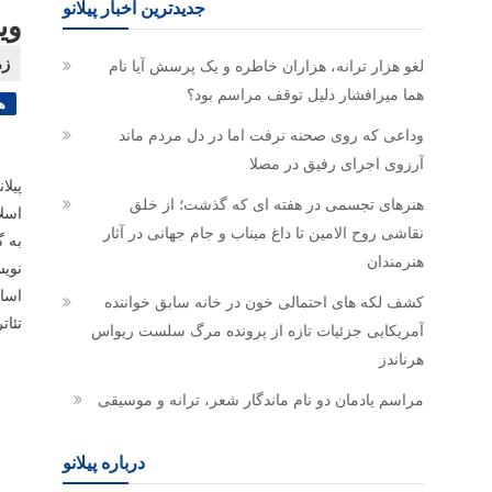
جدیدترین اخبار پیلانو
وی
لغو هزار ترانه، هزاران خاطره و یک پرسش آیا نام
هما میرافشار دلیل توقف مراسم بود؟
ه
وداعی که روی صحنه نرفت اما در دل مردم ماند
آرزوی اجرای رفیق در مصلا
پیلا
هنرهای تجسمی در هفته ای که گذشت؛ از خلق
اسلامی شنبه ۲۷ مر
نقاشی روح الامین تا داغ میناب و جام جهانی در آثار
به گ
هنرمندان
اسا
کشف لکه های احتمالی خون در خانه سابق خواننده
تئات
آمریکایی جزئیات تازه از پرونده مرگ سلست ریواس
هرناندز
مراسم یادمان دو نام ماندگار شعر، ترانه و موسیقی
درباره پیلانو