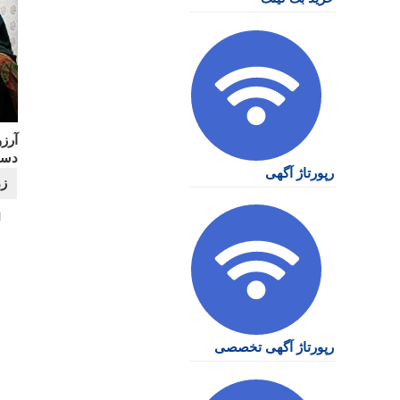
آرزو
دست
رپورتاژ آگهی
رپورتاژ آگهی تخصصی