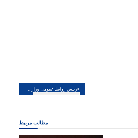
رییس روابط عمومی وزارت ارتباطات: زبان تصویر مرز ندارد، استفاده از ظرفیت هنر
مطالب مرتبط