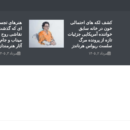
Ski
t
conten
کشف لکه های احتمالی
هنرهای تجس
خون در خانه سابق
ای که گذشت؛
خواننده آمریکایی جزئیات
نقاشی روح ال
تازه از پرونده مرگ
میناب و جام 
سلست ریواس هرناندز
آثار هنرمندان
مرداد ۲, ۱۴۰۵
مرداد ۳, ۱۴۰۵