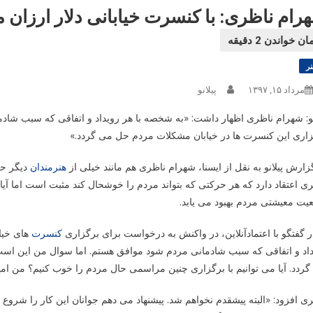
رام ناظری: با کنسرت خیابانی دلار ارزان
نر
مرداد ۱۵, ۱۳۹۷
پیلانو
نو: شهرام ناظری اظهار داشت: «به شخصه با هر رویداد و اتفاقی که سبب شاد
زاری این کنسرت ها در خیابان مشکلات مردم حل می گردد.»
زارش پیلانو به نقل از ایسنا، شهرام ناظری هم مانند خیلی از
هنرمندان
دیگر حو
ی اعتقاد دارد که هر حرکتی که بتواند مردم را خوشحال کند مثبت است اما آیا
ت معیشتی مردم بهبود می یابد.
ر گفتگو با اعتمادآنلاین، در واکنش به درخواست برای برگزاری
کنسرت
های خیا
اد و اتفاقی که سبب شادمانی مردم شود موافق هستم. اما سوال من این است ک
ردد. آیا می توانیم با برگزاری چنین مراسمی حال مردم را خوب کنیم؟ من امی
ی افزود: «البته پیشقدم نخواهم شد. پیشنهاد می دهم جوانان این کار را شرو