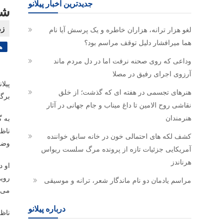
جدیدترین اخبار پیلانو
شه
لغو هزار ترانه، هزاران خاطره و یک پرسش آیا نام
هما میرافشار دلیل توقف مراسم بود؟
ه
وداعی که روی صحنه نرفت اما در دل مردم ماند
آرزوی اجرای رفیق در مصلا
پیلا
هنرهای تجسمی در هفته ای که گذشت؛ از خلق
برگ
نقاشی روح الامین تا داغ میناب و جام جهانی در آثار
هنرمندان
به گ
ناظر
کشف لکه های احتمالی خون در خانه سابق خواننده
وضعی
آمریکایی جزئیات تازه از پرونده مرگ سلست ریواس
هرناندز
او د
روید
مراسم یادمان دو نام ماندگار شعر، ترانه و موسیقی
می گ
درباره پیلانو
ناظر