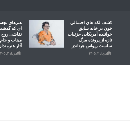
Ski
t
conten
کشف لکه های احتمالی
هنرهای تجس
خون در خانه سابق
ای که گذشت؛
خواننده آمریکایی جزئیات
نقاشی روح ال
تازه از پرونده مرگ
میناب و جام 
سلست ریواس هرناندز
آثار هنرمندان
مرداد ۲, ۱۴۰۵
مرداد ۳, ۱۴۰۵