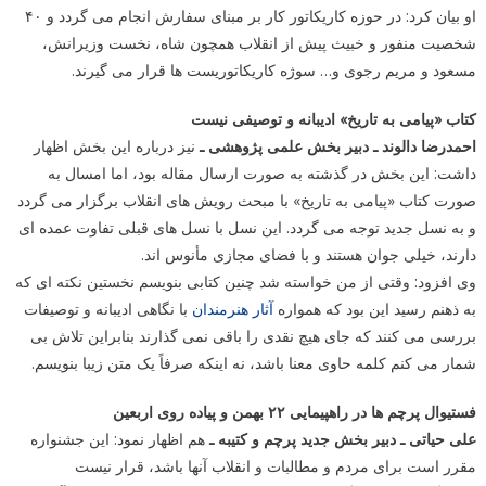
او بیان کرد: در حوزه کاریکاتور کار بر مبنای سفارش انجام می گردد و ۴۰
شخصیت منفور و خبیث پیش از انقلاب همچون شاه، نخست وزیرانش،
مسعود و مریم رجوی و… سوژه کاریکاتوریست ها قرار می گیرند.
کتاب «پیامی به تاریخ» ادیبانه و توصیفی نیست
احمدرضا دالوند ـ دبیر بخش علمی پژوهشی ـ
نیز درباره این بخش اظهار
داشت: این بخش در گذشته به صورت ارسال مقاله بود، اما امسال به
صورت کتاب «پیامی به تاریخ» با مبحث رویش های انقلاب برگزار می گردد
و به نسل جدید توجه می گردد. این نسل با نسل های قبلی تفاوت عمده ای
دارند، خیلی جوان هستند و با فضای مجازی مأنوس اند.
وی افزود: وقتی از من خواسته شد چنین کتابی بنویسم نخستین نکته ای که
به ذهنم رسید این بود که همواره
آثار
هنرمندان
با نگاهی ادیبانه و توصیفات
بررسی می کنند که جای هیچ نقدی را باقی نمی گذارند بنابراین تلاش بی
شمار می کنم کلمه حاوی معنا باشد، نه اینکه صرفاً یک متن زیبا بنویسم.
فستیوال پرچم ها در راهپیمایی ۲۲ بهمن و پیاده روی اربعین
علی حیاتی ـ دبیر بخش جدید پرچم و کتیبه ـ
هم اظهار نمود: این جشنواره
مقرر است برای مردم و مطالبات و انقلاب آنها باشد، قرار نیست