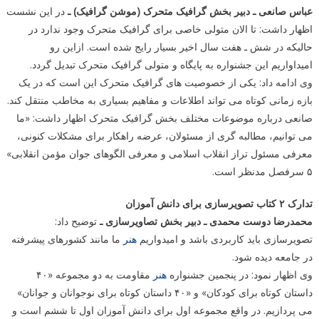
عباس صانعی ـ دبیر بخش گرافیک متحرک (موشن گرافیک) ـ
در این نشست
اظهار داشت: تا الان متولی خاصی برای گرافیک متحرک وجود ندارد در
حالیکه در شش ـ هفت سال اخیر بسیار رایج شده است. ازاین رو
امیداواریم این جشنواره به پایگاه و متولی گرافیک متحرک تبدیل گردد.
وی ادامه داد: یکی از خصوصیت های گرافیک متحرک این است که در یک
بازه زمانی کوتاه می تواند اطلاعات و مفاهیم بسیاری به مخاطب منتقل کند.
صانعی درباره موضوعات مختلف بخش گرافیک متحرک اظهار داشت: «ما
می توانیم، مطالبه گری از مسئولان، عرضه راهکار برای مشکلات کنونی،
معرفی مسئول تراز انقلاب اسلامی و معرفی الگوهای جوان مؤمن انقلابی»
۵ سرفصل مدنظر است.
تدارک ۲ کتاب تصویرسازی برای دانش آموزان
محمدرضا دوست محمدی ـ دبیر بخش تصاویرسازی ـ
توضیح داد:
تصویرسازی باید کاربردی باشد و امیدواریم
هنر
ما مانند کشورهای پیشرفته
در جامعه دیده شود.
وی اظهار نمود: در پنجمین جشنواره
هنر
مقاومت به دو مجموعه «۴۰
داستان کوتاه برای کودکان» و «۴۰ داستان کوتاه برای نوجوانان و جوانان»
می پردازیم. در واقع مجموعه اول برای دانش آموزان اول تا ششم است و