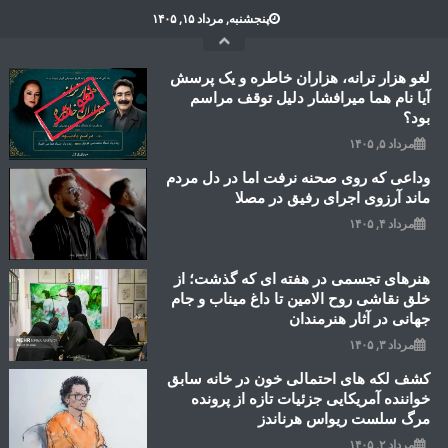
Ski
پنجشنبه, مرداد ۱۵, ۱۴۰۵
t
conten
لغو هزار ترانه، هزاران خاطره و یک پرسش
آیا نام هما میرافشار دلیل توقف مراسم
بود؟
مرداد ۵, ۱۴۰۵
وداعی که روی صحنه نرفت اما در دل مردم
ماند آرزوی اجرای رفیق در مصلا
مرداد ۴, ۱۴۰۵
هنرهای تجسمی در هفته ای که گذشت؛ از
خلق نقاشی روح الامین تا داغ میناب و جام
جهانی در آثار هنرمندان
مرداد ۳, ۱۴۰۵
کشف لکه های احتمالی خون در خانه سابق
خواننده آمریکایی جزئیات تازه از پرونده
مرگ سلست ریواس هرناندز
مرداد ۲, ۱۴۰۵