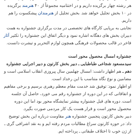
هر رشته چهار برگزیده داریم و در اختتامیه مجموعاً از ۴۰
هنرمند
برگزیده
در ۱۰ بخش تجلیل خواهد شد. بخش تجلیل از
هنرمندان
پیشکسوت را هم
داریم.
نجابتی به برپایی کارگاه های تخصصی در مدت برگزاری جشنواره به همت
دبیران بخش های دهگانه اشاره نمود و دیگر اتفاق این جشنواره را تکثیر
آثار
فاخر در قالب محصولات فرهنگی همچون لوازم التحریر و تیشرت دانست.
جشنواره امسال محصول محور است
سیدمسعود شجاعی طباطبایی ـ دبیر بخش کارتون و دبیر اجرایی جشنواره
دهم ـ
هم اظهار داشت: امسال چهلمین سال پیروزی انقلاب اسلامی است و
مضامین و نوع نگاه متناسب با این رخداد است.
او اظهار نمود: توفیق شد خدمت مقام معظم رهبری برسیم و برخی مفاهیم
و اتفاقاتی که در این دوره از جشنواره رقم می خورد، حاصل آن جلسه
است. دوره های قبل جشنواره بیشتر نمایشگاه محور بود اما این دوره
محصول محور است و قرار هست یک کار مردمی صورت بگیرد.
دبیر بخش کارتون پنجمین جشنواره
هنر
مقاومت درباره این بخش توضیح
داد: در حوزه کارتون سراغ مطالبات مردم رفته ایم و به نقد اشرافی گری ـ
از ژن خوب تا اختلاف طبقاتی ـ پرداخته ایم.