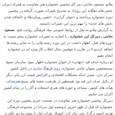
پیلانو: مسعود نجابتی دبیر کل پنجمین جشنواره هنر مقاومت به همراه دبیران
بخش های دهگانه این رویداد به تشریح تغییرات صورت گرفته در پنجمین
دوره جشنواره پرداختند و «جوان گرایی»، «تغییر رویکردها» و «اضافه شدن
بخش های جدید» را مهم ترین این تغییرات دانستند.
به گزارش پیلانو به نقل از روابط عمومی بنیاد فرهنگی روایت فتح،
مسعود
نجابتی ـ دبیرکل این جشنواره ـ
با اشاره به تغییرات جشنواره پنجم نسبت به
دوره های قبل، اظهار داشت: در این دوره رشته هایی را به سایر رشته ها
اضافه کردیم تا در تقارن با چهلمین سال انقلاب کار ویژه ای در جشنواره
انجام دهیم.
او درباره حذف قید «جهانی» از عنوان جشنواره اظهار نمود: سازمان بسیج
مستضعفین بعنوان حامی جشنواره، روی
فرهنگ
سازی در داخل کشور
تمرکز دارد، ضمن اینکه مشکلات اقتصادی و افزایش قیمت ارز یکی دیگر
از دلایل حذف این قید بود. همینطور از ظرفیت شعبه های بسیج
هنرمندان
،
هیأت های کشور، مساجد و حوزه های هنری استفاده و
آثار
را در تمام کشور
اکران می نماییم.
دبیرکل پنجمین جشنواره
هنر
مقاومت در نشست خبری پنجمین دوره این
جشنواره که قبل از ظهر امروز (دوشنبه اول مرداد) در مجموعه فرهنگی
هنری اسوه برگزار شد، بیان کرد: امسال نفرات اول تا سوم نداریم بلکه در