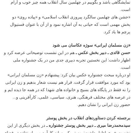
نمایشگاهی باشد و بگوییم در چهلمین سال انقلاب همه چیز خوب و آرام
است.
«جشن های چهلمین سالگرد پیروزی انقلاب اسلامی» و «پیاده روی» دو
بخش مهمی است که حیاتی به آن اشاره نمود و از آن با عنوان فستیوال
پرچم ها یاد کرد.
«زن مسلمان ایرانی» سوژه عکاسان می شود
حسن قائدی ـ دبیر بخش عکس ـ
هم در این نشست توضیحاتی عرضه کرد و
اظهار داشت: این نخستین تجربه دبیری جدی من در یک جشنواره ملی
است.
او درباره مبحث جشنواره عکس بیان کرد: پیشنهادم «زن مسلمان ایرانی»
بود که مورد موافقت قرار گرفت. قرار هم نیست شعار بدهیم و زن ایرانی
را نه فقط در پایگاه های بسیج و خانواده های شهدا که در همه جا دیده ایم و
در عرصه های مختلف فرهنگی، هنری، سیاسی، علمی، کارآفرینی و…
حضور زن ایرانی را نشان دهیم.
برجسته کردن دستاوردهای انقلاب در بخش پوستر
سیدمحمدرضا میری ـ دبیر بخش پوستر جشنواره ـ
در بخش دیگری از این
نشست خبری اظهار داشت: پوستر یک رسانه کارآمد و پر استفاده در فضای