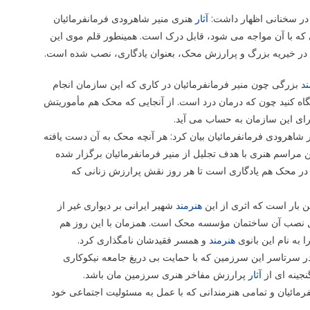
ر سخنانی اظهار داشت:
آثار
هنری منیر شاهرودی فرمانفرمائیان
ی که با آن مواجه می شود، قابل درک است. همینطور قلم موی این
ل در خیریه بزرگ و پرارزش محک، بعنوان یادگاری، نصب شده است.
ند
بزرگی چون منیر فرمانفرمائیان در کاری که این سازمان انجام
اه کنید چون که درمان درد است. از آنجایی که محک هم مأموریتش
برای این سازمان به حساب می آید.
یر شاهرودی فرمانفرمائیان بیان کرد: هر آنچه محک به آن دست یافته
مراسم هنری با هدف تجلیل از منیر فرمانفرمائیان برگزار شده
ر محک هم یادگاری است تا هر روز نقش پرارزش زنانی که
 بار است که اثری از این
هنرمند
شهیر ایرانی بر دیواری غیر از
حل نصب آن ساختمان مؤسسه محک است. همزمان با این روز هم
به نام این بانوی
هنرمند
و همسر فقیدشان نامگذاری کرد.
 در سرتاسر این سرزمین که با حمایت بی دریغ جامعه نیکوکاری
جینه ای از
آثار
پرارزش مفاخر هنری سرزمین مان باشد.
فرمائیان و تمامی هنرمندانی که با عمل به مسئولیت اجتماعی خود