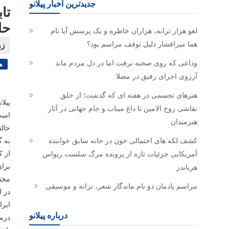
جدیدترین اخبار پیلانو
تا
حا
لغو هزار ترانه، هزاران خاطره و یک پرسش آیا نام
هما میرافشار دلیل توقف مراسم بود؟
وداعی که روی صحنه نرفت اما در دل مردم ماند
ه
آرزوی اجرای رفیق در مصلا
هنرهای تجسمی در هفته ای که گذشت؛ از خلق
پیلا
نقاشی روح الامین تا داغ میناب و جام جهانی در آثار
است.
هنرمندان
حالت
کشف لکه های احتمالی خون در خانه سابق خواننده
به گ
از 
آمریکایی جزئیات تازه از پرونده مرگ سلست ریواس
برای اهدا
هرناندز
مخت
مراسم یادمان دو نام ماندگار شعر، ترانه و موسیقی
در 
ایرا
درباره پیلانو
درما