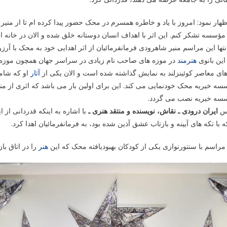
ظهار نمود: امروز با یاد و خاطره همسرم در محک حضور پیدا کرده ام تا از منی
مؤسسه تشکر کنم. این اثر با اهداف انسان دوستانه خلق شده و الان در خانه
نتها این مراسم منیر شاهرودی فرمانفرمائیان از اثر اهدایی خود به محک با آرز
ین بانوی
هنرمند
در موزه های صاحب نام زیادی در سراسر جهان همچون موزه
ای معاصر کوئینزلند به نمایش گذاشته شده است و الان یکی از
آثار
ه خیریه محک خودنمایی می کند. این برای اولین بار می باشد که اثری از منی
سه خیریه نصب می گردد.
س
ایران درودی ـ نقاش، نویسنده و منتقد هنری ـ
با اشاره به اینکه قدردانی از ا
ه با تکه های آیینه و بازتاب عشق آذین شده بود، به فرمانفرمائیان اهدا کرد.
مراسم با سنتورنوازی یکی از کودکان بهبودیافته محک که این
هنر
را در اتاق با