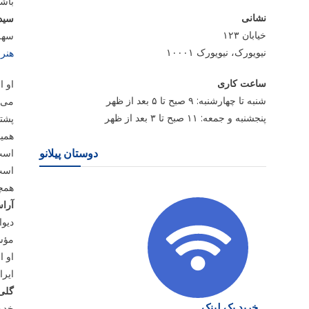
باشد
نشانی
سید
خیابان ۱۲۳
سهل 
نیویورک، نیویورک ۱۰۰۰۱
هنرم
ساعت کاری
او ا
شنبه تا چهارشنبه: ۹ صبح تا ۵ بعد از ظهر
می د
پنجشنبه و جمعه: ۱۱ صبح تا ۳ بعد از ظهر
پشتی
همی
است 
دوستان پیلانو
است
همچ
آرا
دیو
مؤسس
او ا
ایر
گلی 
خرید بک لینک
خدما