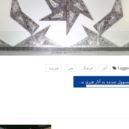
Tagge
آثار
فرهنگ
هنر
هنرمند
هبری
مسوول صدمه به آثار هنری مترو کیست؟
شته