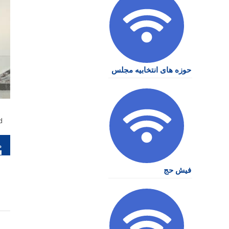
حوزه های انتخابیه مجلس
d
را
نو
فیش حج