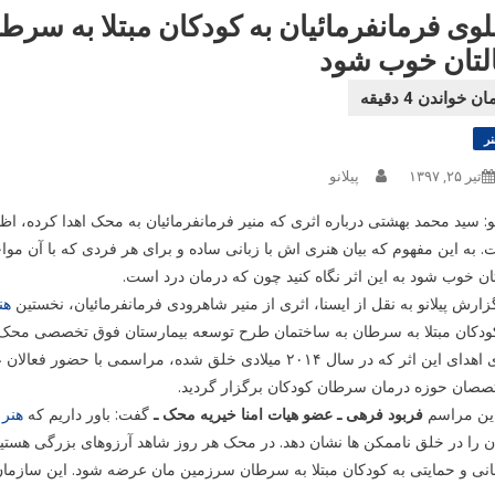
بلوی فرمانفرمائیان به کودکان مبتلا به سرطان
لتان خوب شود
نر
تیر ۲۵, ۱۳۹۷
پیلانو
نو: سید محمد بهشتی درباره اثری که منیر فرمانفرمائیان به محک اهدا کرده، ا
 به این مفهوم که بیان هنری اش با زبانی ساده و برای هر فردی که با آن 
ان خوب شود به این اثر نگاه کنید چون که درمان درد است.
زارش پیلانو به نقل از ایسنا، اثری از منیر شاهرودی فرمانفرمائیان، نخستین
هن
کودکان مبتلا به سرطان به ساختمان طرح توسعه بیمارستان فوق تخصصی محک 
ی این اثر که در سال ۲۰۱۴ میلادی خلق شده، مراسمی با حضور فعالان عرصه
صصان حوزه درمان سرطان کودکان برگزار گردید.
این مراسم
فربود فرهی ـ عضو هیات امنا خیریه محک ـ
گفت: باور داریم که
هنر
ز
ن را در خلق ناممکن ها نشان دهد. در محک هر روز شاهد آرزوهای بزرگی هستی
نی و حمایتی به کودکان مبتلا به سرطان سرزمین مان عرضه شود. این سازمان ه