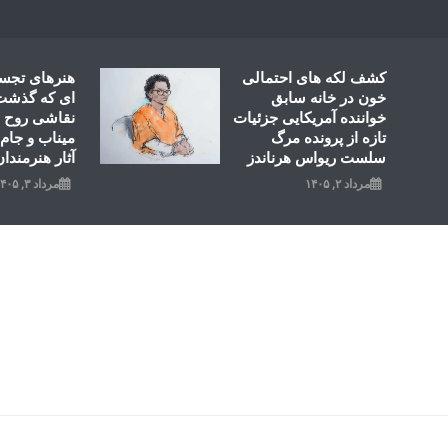
Ski
t
conten
کشف لکه های احتمالی
هنرهای تجس
خون در خانه سابق
ای که گذشت؛
خواننده آمریکایی جزئیات
نقاشی روح ال
تازه از پرونده مرگ
میناب و جام 
سلست ریواس هرناندز
آثار هنرمندان
مرداد ۲, ۱۴۰۵
مرداد ۳, ۱۴۰۵