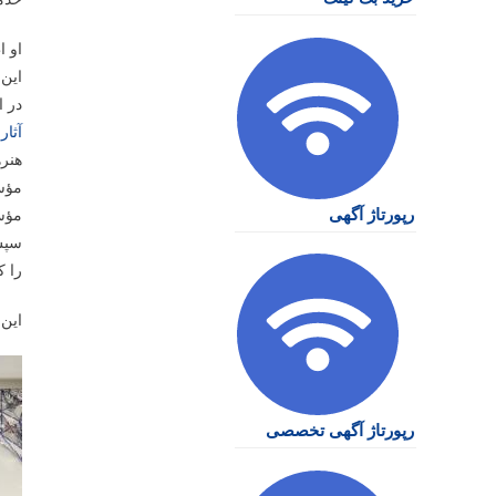
او ا
این 
در ا
آثار
ا
هنره
مؤسس
رپورتاژ آگهی
مؤس
سپ
را ک
این 
رپورتاژ آگهی تخصصی