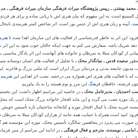
.
 محمد بهشتی ـ رییس پژوهشگاه میراث فرهنگی سازمان میراث فرهنگی ـ
هم د
الممتنع است. به این مفهوم که بیان هنری اش با زبانی ساده و برای هر فرد
ند
، آیینه و زبان هنری اش از جنس نور است. اثر شاخص کمتر هنرمندی تابحا
فزود: این اثر به خاطر قدرشناسی از فعالیت های این سازمان اهدا شده تا
هنرم
هد شریک باشد. سفارش می کنم به جهت اینکه حالتان خوب شود به این اثر نگ
بانی از کودکان مبتلا به سرطان و خانواده های آنهاست این اثر یادگار مناسبی 
نطور
سعیده قدس ـ بنیانگذار محک ـ
با تجلیل از فعالیت های انسان دوستانه من
مدیون جامعه مدنی و مردمان بزرگ ایران است که ملتی بزرگ و فاخرند. این 
 که با فعالیت های هنری اش همواره می درخشد. نصب اثر اهدایی این
هنرمند
د
ون فرشته، حافظان
فرهنگ
این مرز و بوم هستند را به یاد بیاوریم.
سب احمدیان ـ مدیرعامل محک ـ
در حاشیه این مراسم اظهار داشت: این نخستین
ار یک موزه نصب می گردد و این مایه افتخار خانواده بزرگ محک است که م
ه خیریه محک با کمال افتخار موزه و کتابخانه ساختمان تازه تأسیس خویش را 
فزود: امید است همراه با حمایت همه جانبه از هزاران کودکان مبتلا به سرطان
ان صورت می پذیرد در پنجاهمین سالگرد تأسیس محک، موزه این مؤسسه هم گن
امامی ـ نویسنده، مترجم و فعال فرهنگی ـ
در ادامه این مراسم از منیر فرمان
تی را به جامعه عرضه می دهند، قدردانی کرد.