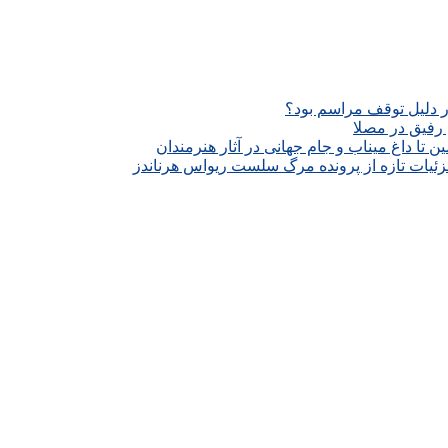
ار دلیل توقف مراسم بود؟
رفیق در مصلا
تا داغ میناب و جام جهانی در آثار هنرمندان
زئیات تازه از پرونده مرگ سلست ریواس هرناندز