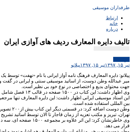
طرفداران موسیقی
ارتباط
خانه
درباره
تالیف دایره المعارف ردیف های آوازی ایران
موسیقی
تیر ۱۵, ۱۳۹۷
تیر ۱۵, ۱۳۹۷
پیلانو
پیلانو: دایره المعارف فرهنگ نامه آواز ایرانی با نام «نهفت» توسط ی
میر عبدالله وطن دوست، از اساتید موسیقی سنتی و ایرانی در گفت وگو 
جهت محتوای بدیع و اختصاصی در نوع خود بی نظیر است.
وی اظهار داشت: این کتاب در ۱۵۰۰ صفحه در قالب ۱۳ فصل شامل ۷ دستگاه، ۵ آواز و کرد بیات به زیور طبع آراسته شده است.
این استاد موسیقی ایرانی اظهار داشت: این دایره المعارف تنها مرج
بین المللی استفاده شده است.
وطن دوست اضافه کرد: در قسمتی دیگر این کتاب بیش از۲۰۰ تصویر اختصاصی ناب از
تهران، تبریز و مکتب تعزیه از زمان قاجار تا الان توسط اساتید تشری
قرار می دهد.
وطن دوست به برخی مزایای این دایره المعارف هم اشاره نمود و اضاف