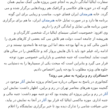
سفارت ایتالیا آمادگی داریم به انجام چنین پروژه هایی کمک نماییم. همان
گونه که در حوزه های عکاسی و گرافیک هم رویدادهایی برگزار شده و می
گردد. خانه
هنرمندان
ایران فضای خوب، مناسب و زیبایی برای این گونه
برنامه ها دارد و در صورت تمایل خانه
هنرمندان
ایران، ما هم برای برگزاری
چنین برنامه هایی تمایل و آمادگی لازم را داریم.
وی افزود: خصوصیت اصلی سینمای ایتالیا درک شخصی کارگردان و
هنرپیشه از جامعه است. دولت هم تلاش می کند بعضی از کارهای هنری را
تامین مالی کند و به آنها بودجه بدهد اما این بودجه ها نامحدود نیستند و در
ادامه راه، فیلم خود باید با بال هایش پرواز کند و جایگاهش را در سالن های
تثبیت نماید. اینجاست که جنبه شخصی و بازاریابی خصوصی مورد توجه
قرار می گیرد و بنابراین است که مبحث یکی از سمینارها را به دستیابی به
جلوه های ویژه مطلوب با بودجه پایین اختصاص دادیم.
«مسافران رم و برلین» به سفر می روند؟
کنچاتوری در پاسخ به سوالی درباره سرانجام پروژه نمایش
آثار
موجود در
گنجینه موزه هنرهای معاصر تهران در رم و برلین، اظهار داشت: نمایش این
آثار
در رم و برلین پروژه ای پیچیده بود که دو جنبه مهم داشت: جنبه مالی و
جنبه اداری. موزه ماکسی ایتالیا که قرار بود
آثار
در آنجا به نمایش در بیاید،
حتی ضیافت شامی را تدارک دیده بود تا خبر برگزاری نمایشگاه را اعلام