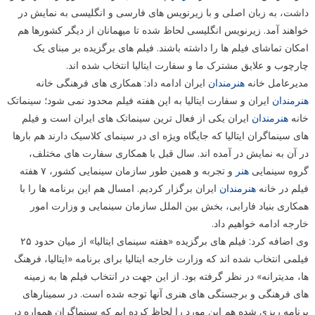
داشت، به زبان اصلی و با زیرنویس های فارسی و انگلیسی به نمایش در
خواهند آمد. زیرنویس انگلیسی لحاظ شده تا میهمانان از دیگر کشورها هم
امکان تماشای فیلم ها را داشته باشند. فیلم های برگزیده بر مبنای یک
چارچوب و علایق مشترک ما و سفارت ایتالیا انتخاب شده اند.
مدیرعامل خانه
هنرمندان
ایران ادامه داد: همکاری های فرهنگی خانه
هنرمندان
ایران و سفارت ایتالیا به این هفته فیلم محدود نمی شود؛ سینماتک
خانه
هنرمندان
ایران یکی از فعال ترین سینماتک های ایران است و فیلم
های سینماگران ایتالیا که جایگاه ویژه ای در سینمای کلاسیک دارند هم بارها
در آن به نمایش در آمده اند. سال قبل با همکاری سفارت های مختلف،
گروه سینمایی
هنر
و تجربه و همین طور سازمان سینمایی کشور، ۷ هفته
فیلم در خانه
هنرمندان
ایران برگزار کردیم. امسال هم این برنامه ها را با
همکاری بنیاد فارابی، بخش بین الملل سازمان سینمایی و وزارت امور
خارجه ادامه خواهیم داد.
وی اضافه کرد: فیلم های برگزیده «هفته سینمای ایتالیا» از میان حدود ۲۵
فیلمی انتخاب شده اند که وزارت خارجه ایتالیا برای برنامه «ایتالیا، فرهنگ
ها، مدیترانه» در نظر گرفته بود. از این جهت در انتخاب فیلم ها به زمینه
های فرهنگی و برجستگی های هنری آنها توجه شده است. در سمینارهای
برنامه ریزی شده هم این مورد را لحاظ کرده ایم که سینماگران همواره در