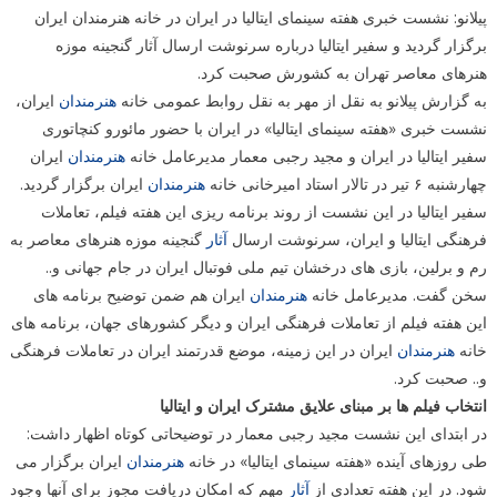
پیلانو: نشست خبری هفته سینمای ایتالیا در ایران در خانه هنرمندان ایران
برگزار گردید و سفیر ایتالیا درباره سرنوشت ارسال آثار گنجینه موزه
هنرهای معاصر تهران به کشورش صحبت کرد.
به گزارش پیلانو به نقل از مهر به نقل روابط عمومی خانه
هنرمندان
ایران،
نشست خبری «هفته سینمای ایتالیا» در ایران با حضور مائورو کنچاتوری
سفیر ایتالیا در ایران و مجید رجبی معمار مدیرعامل خانه
هنرمندان
ایران
چهارشنبه ۶ تیر در تالار استاد امیرخانی خانه
هنرمندان
ایران برگزار گردید.
سفیر ایتالیا در این نشست از روند برنامه ریزی این هفته فیلم، تعاملات
فرهنگی ایتالیا و ایران، سرنوشت ارسال
آثار
گنجینه موزه هنرهای معاصر به
رم و برلین، بازی های درخشان تیم ملی فوتبال ایران در جام جهانی و..
سخن گفت. مدیرعامل خانه
هنرمندان
ایران هم ضمن توضیح برنامه های
این هفته فیلم از تعاملات فرهنگی ایران و دیگر کشورهای جهان، برنامه های
خانه
هنرمندان
ایران در این زمینه، موضع قدرتمند ایران در تعاملات فرهنگی
و.. صحبت کرد.
انتخاب فیلم ها بر مبنای علایق مشترک ایران و ایتالیا
در ابتدای این نشست مجید رجبی معمار در توضیحاتی کوتاه اظهار داشت:
طی روزهای آینده «هفته سینمای ایتالیا» در خانه
هنرمندان
ایران برگزار می
شود. در این هفته تعدادی از
آثار
مهم که امکان دریافت مجوز برای آنها وجود