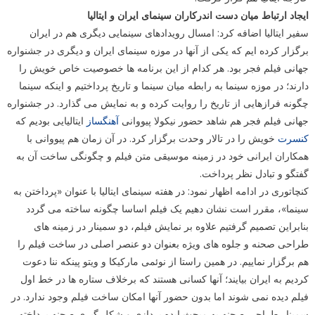
ایجاد ارتباط میان دست اندرکاران سینمای ایران و ایتالیا
سفیر ایتالیا اضافه کرد: امسال رویدادهای سینمایی دیگری هم در ایران
برگزار کرده ایم که یکی از آنها در موزه سینمای ایران و دیگری در جشنواره
جهانی فیلم فجر بود. هر کدام از این برنامه ها خصوصیت خاص خویش را
دارند؛ در موزه سینما به رابطه میان سینما و تاریخ پرداختیم و اینکه سینما
چگونه فرازهایی از تاریخ را روایت کرده و به نمایش می گذارد. در جشنواره
جهانی فیلم فجر هم شاهد حضور نیکولا پیووانی
آهنگساز
ایتالیایی بودیم که
کنسرت
خویش را در تالار وحدت برگزار کرد. در آن زمان هم پیووانی با
همکاران ایرانی خود در زمینه موسیقی متن فیلم و چگونگی ساخت آن به
گفتگو و تبادل نظر پرداخت.
کنچاتوری در ادامه اظهار نمود: در هفته سینمای ایتالیا با عنوان «پرداختن به
سینما»، مقرر است نشان دهیم یک فیلم اساسا چگونه ساخته می گردد
بنابراین تصمیم گرفتیم علاوه بر نمایش فیلم، دو سمینار در زمینه های
طراحی صحنه و جلوه های ویژه بعنوان دو عنصر اصلی در ساخت فیلم را
هم برگزار نماییم. در همین راستا از نوئمی مارکیکا و ویتو پینکه ننا دعوت
کردیم به ایران بیایند؛ آنها کسانی هستند که برخلاف ستاره ها در خط اول
فیلم دیده نمی شوند اما بدون حضور آنها امکان ساخت فیلم وجود ندارد. در
سمینار طراحی صحنه به مبحث ایده پردازی و شکل گیری صحنه پرداخته