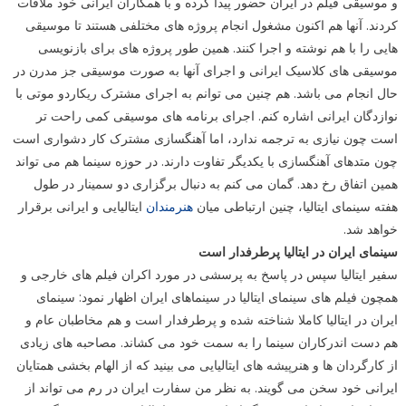
و موسیقی فیلم در ایران حضور پیدا کرده و با همکاران ایرانی خود ملاقات
کردند. آنها هم اکنون مشغول انجام پروژه های مختلفی هستند تا موسیقی
هایی را با هم نوشته و اجرا کنند. همین طور پروژه های برای بازنویسی
موسیقی های کلاسیک ایرانی و اجرای آنها به صورت موسیقی جز مدرن در
حال انجام می باشد. هم چنین می توانم به اجرای مشترک ریکاردو موتی با
نوازدگان ایرانی اشاره کنم. اجرای برنامه های موسیقی کمی راحت تر
است چون نیازی به ترجمه ندارد، اما آهنگسازی مشترک کار دشواری است
چون متدهای آهنگسازی با یکدیگر تفاوت دارند. در حوزه سینما هم می تواند
همین اتفاق رخ دهد. گمان می کنم به دنبال برگزاری دو سمینار در طول
هفته سینمای ایتالیا، چنین ارتباطی میان
هنرمندان
ایتالیایی و ایرانی برقرار
خواهد شد.
سینمای ایران در ایتالیا پرطرفدار است
سفیر ایتالیا سپس در پاسخ به پرسشی در مورد اکران فیلم های خارجی و
همچون فیلم های سینمای ایتالیا در سینماهای ایران اظهار نمود: سینمای
ایران در ایتالیا کاملا شناخته شده و پرطرفدار است و هم مخاطبان عام و
هم دست اندرکاران سینما را به سمت خود می کشاند. مصاحبه های زیادی
از کارگردان ها و هنرپیشه های ایتالیایی می بینید که از الهام بخشی همتایان
ایرانی خود سخن می گویند. به نظر من سفارت ایران در رم می تواند از