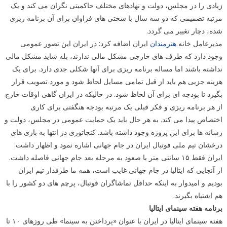
زیادی را در مجلس، دولت و نهادهای مختلف حاکمیتی نگران می کند و یک
مرتبه تصمیمی که دو سه سال با سختی های فراوان برای آن برنامه ریزی
شده، دچار تغییر می گردد.
مدیرعامل خانه
هنرمندان
ایران اضافه کرد: در ایران این تصور عمومی
وجود دارد که طرف های خارجی مشکل مالی ندارند، بله شاید مشکل مالی
نداشته باشند اما مساله برنامه ریزی برای آنها شکلی جدی دارد. برای یک
هزینه جزیی هم باید از قبل تمامی مسایل لحاظ شود و مورد تصویب قرار
بگیرد تا بودجه ای برای آن لحاظ شود. در حالیکه در ایران گاهی اوقات خارج
از هر برنامه ریزی و فکر قبلی یک مرتبه بودجه هنگفتی برای کاری
اختصاص پیدا می کند. به هر حال باید یک حمایت عمومی در مجلس، دولت و
رسانه ها برای این پروژه وجود داشته باشد. کنچاتوری در انتها به بازی های
درخشان تیم ملی فوتبال ایران در جام جهانی اشاره نمود و اظهار داشت:
ایران فقط ۱۵ سانتی متر با صعود به مرحله بعد جام جهانی فاصله داشت.
از آنجایی که ایتالیا در جام جهانی غایب است، همه ما طرفدار تیم ایران
بودیم و امیدوار به اینکه حداقل تماشاگران فوتبال، پرچم های دو کشور را با
هم اشتباه بگیرند.
برنامه هفته سینمای ایتالیا
هفته سینمای ایتالیا در ایران با عنوان «پرداختن به سینما» طی روزهای ۱۰ تا