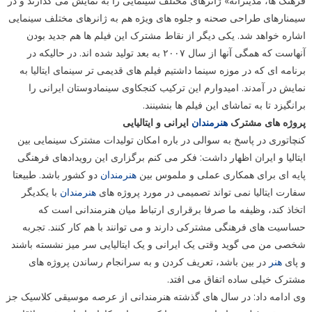
فرهنگ ها، مدیترانه» ژانرهای مختلف سینمایی را به نمایش می گذارند و در
سیمنارهای طراحی صحنه و جلوه های ویژه هم به ژانرهای مختلف سینمایی
اشاره خواهد شد. یکی دیگر از نقاط مشترک این فیلم ها هم جدید بودن
آنهاست که همگی آنها از سال ۲۰۰۷ به بعد تولید شده اند. در حالیکه در
برنامه ای که در موزه سینما داشتیم فیلم های قدیمی تر سینمای ایتالیا به
نمایش در آمدند. امیدوارم این ترکیب کنجکاوی سینمادوستان ایرانی را
برانگیزد تا به تماشای این فیلم ها بنشینند.
پروژه های مشترک
هنرمندان
ایرانی و ایتالیایی
کنچاتوری در پاسخ به سوالی در باره امکان تولیدات مشترک سینمایی بین
ایتالیا و ایران اظهار داشت: فکر می کنم برگزاری این رویدادهای فرهنگی
پایه ای برای همکاری عملی و ملموس بین
هنرمندان
دو کشور باشد. طبیعتا
سفارت ایتالیا نمی تواند تصمیمی در مورد پروژه های
هنرمندان
با یکدیگر
اتخاذ کند، وظیفه ما صرفا برقراری ارتباط میان هنرمندانی است که
حساسیت های فرهنگی مشترکی دارند و می توانند با هم کار کنند. تجربه
شخصی من می گوید وقتی یک ایرانی و یک ایتالیایی سر میز نشسته باشند
و پای
هنر
در بین باشد، تعریف کردن و به سرانجام رساندن پروژه های
مشترک خیلی ساده اتفاق می افتد.
وی ادامه داد: در سال های گذشته هنرمندانی از عرصه موسیقی کلاسیک جز