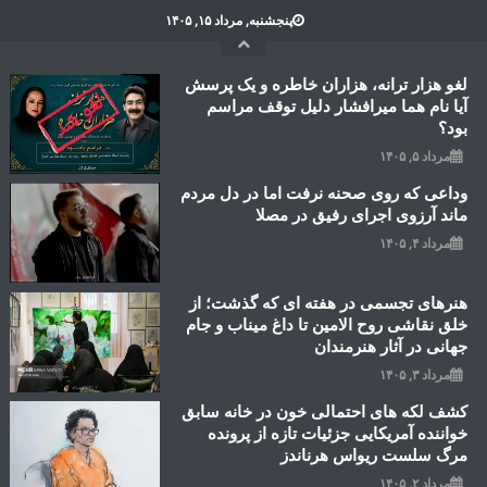
Ski
پنجشنبه, مرداد ۱۵, ۱۴۰۵
t
conten
لغو هزار ترانه، هزاران خاطره و یک پرسش
آیا نام هما میرافشار دلیل توقف مراسم
بود؟
مرداد ۵, ۱۴۰۵
وداعی که روی صحنه نرفت اما در دل مردم
ماند آرزوی اجرای رفیق در مصلا
مرداد ۴, ۱۴۰۵
هنرهای تجسمی در هفته ای که گذشت؛ از
خلق نقاشی روح الامین تا داغ میناب و جام
جهانی در آثار هنرمندان
مرداد ۳, ۱۴۰۵
کشف لکه های احتمالی خون در خانه سابق
خواننده آمریکایی جزئیات تازه از پرونده
مرگ سلست ریواس هرناندز
مرداد ۲, ۱۴۰۵