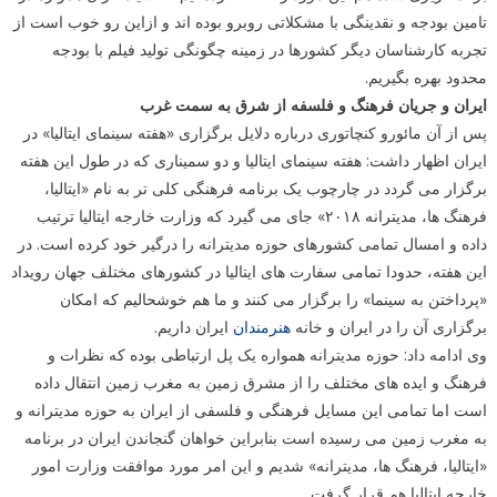
تامین بودجه و نقدینگی با مشکلاتی روبرو بوده اند و ازاین رو خوب است از
تجربه کارشناسان دیگر کشورها در زمینه چگونگی تولید فیلم با بودجه
محدود بهره بگیریم.
ایران و جریان فرهنگ و فلسفه از شرق به سمت غرب
پس از آن مائورو کنچاتوری درباره دلایل برگزاری «هفته سینمای ایتالیا» در
ایران اظهار داشت: هفته سینمای ایتالیا و دو سمیناری که در طول این هفته
برگزار می گردد در چارچوب یک برنامه فرهنگی کلی تر به نام «ایتالیا،
فرهنگ ها، مدیترانه ۲۰۱۸» جای می گیرد که وزارت خارجه ایتالیا ترتیب
داده و امسال تمامی کشورهای حوزه مدیترانه را درگیر خود کرده است. در
این هفته، حدودا تمامی سفارت های ایتالیا در کشورهای مختلف جهان رویداد
«پرداختن به سینما» را برگزار می کنند و ما هم خوشحالیم که امکان
برگزاری آن را در ایران و خانه
هنرمندان
ایران داریم.
وی ادامه داد: حوزه مدیترانه همواره یک پل ارتباطی بوده که نظرات و
فرهنگ و ایده های مختلف را از مشرق زمین به مغرب زمین انتقال داده
است اما تمامی این مسایل فرهنگی و فلسفی از ایران به حوزه مدیترانه و
به مغرب زمین می رسیده است بنابراین خواهان گنجاندن ایران در برنامه
«ایتالیا، فرهنگ ها، مدیترانه» شدیم و این امر مورد موافقت وزارت امور
خارجه ایتالیا هم قرار گرفت.