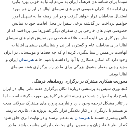
سینما برای شناساندن فرهنگ ایران به مردم ایتالیا به خوبی بهره بگیرد.
وی ادامه داد: اکران عمومی فیلم های سینمای ایتالیا در ایران هم مورد
استقبال مخاطبان قرار خواهد گرفت و در این زمینه ما به تسهیل امور
خواهیم پرداخت. در گذشته برخی سفرا در محل اقامت خود به نمایش
خصوصی فیلم های خارجی برای سفرای دیگر کشورها می پرداختند که از
نظر من کاری بی فایده است. علاقه شخصی من نمایش فیلم های سینمای
ایتالیا برای مخاطب عام و گسترده ایرانی و شناساندن سینمای ایتالیا به
آنهاست در همین راستا پیگیری کرده ام که چه فضاها و موسساتی در ایران
وجود دارد که امکان همکاری با آنها را داشته باشیم. خانه
هنرمندان
ایران و
مجید رجبی معمار مشوق بزرگی برای ما در راه برگزاری هفته سینمای
ایتالیا بودند.
محوریت همکاری مشترک در برگزاری رویدادهای فرهنگی
کنچاتوری سپس به پرسشی درباره امکان برگزاری هفته تئاتر ایتالیا در ایران
پاسخ داد و اظهار داشت: در زمینه تئاتر هم کارهایی صورت گرفته است، اما
در تئاتر مشکل ترجمه وجود دارد و نیازمند پروژه های مشترک طولانی مدت
تر هستیم تا بازیگران در کنار یکدیگر قرار بگیرند. پروژه های تئاتری نیازمند
تلاش بیشتری هستند تا
هنرمندان
به تفاهم برسند و در نهایت اثری خلق شود
که از نظر فضا، زبان و مضمون برای مخاطب ایرانی مناسب باشد. ما در