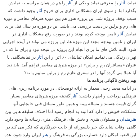
نماید،
آثار
را معرفی نماید و یکی از
آثار
را هم در همان مراسم به نمایش
بگذارد اما از سوی ایران مشکلاتی اداری برای خروج
آثار
وجود داشت که
سبب توقف پروژه شد. این پروژه هنوز هم بین موزه هنرهای معاصر و موزه
های رم و برلین در دست بررسی می باشد. این دو موزه در سال قبل برای
نمایش
آثار
تامین بودجه کرده بودند و در صورت رفع مشکلات اداری در
ایران و تامین بودجه مجدد این موزه ها، این پروژه می تواند در آینده اجرایی
شود. البته تلاش های ما برای انجام این پروژه بی نتیجه نبود و برای ما که در
تهران زندگی می نماییم امکان تماشای ۶۰ اثر از این
آثار
در نمایشگاهی با
عنوان «مسافران رم و برلین» در موزه هنرهای معاصر فراهم آمد. باید دید
آیا عملا می گردد آنها را در سفری عازم رم و برلین نماییم یا نه؟
بهم ریختن ناگهانی برنامه ها
در ادامه مجید رجبی معمار به ارائه توضیحاتی در مورد برنامه ریزی های
فرهنگی پرداخت و اظهار داشت:
آثار
گنجینه موزه هنرهای معاصر بسیار
گران قیمت هستند و مساله بیمه و همین طور مسائل فنی جابجایی آنها
مشکلات خویش را دارد که البته به انجام رسید اما اختلاف سلیقه هایی بین
هنرمندان
و مسئولان هنری و بخش های فرهنگی هنری رسانه ها وجود دارد.
گاهی اوقات شاید یک خبر دلسوزانه از جانب خبرنگاری که فکر می کند در
این قضیه امکان دارد خسارت بزرگی به فرهنگ و
هنر
ایران وارد شود، عده