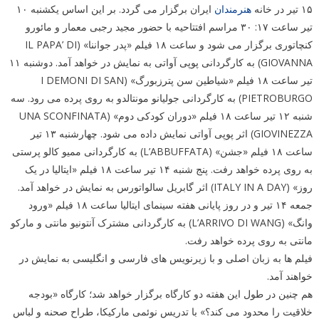
۱۵ تیر در خانه
هنرمندان
ایران برگزار می گردد. بر این اساس یکشنبه ۱۰
تیر ساعت ۱۷: ۳۰ مراسم افتتاحیه با حضور مجید رجبی معمار و مائورو
کنچاتوری برگزار می شود و ساعت ۱۸ فیلم «پدر جواننا» (IL PAPA’ DI
GIOVANNA) به کارگردانی پوپی آواتی به نمایش در خواهد آمد. دوشنبه ۱۱
تیر ساعت ۱۸ فیلم «شیاطین سن پترزبورگ» (I DEMONI DI SAN
PIETROBURGO) به کارگردانی جولیانو مونتالدو به روی پرده می رود. سه
شنبه ۱۲ تیر ساعت ۱۸ فیلم «دوران کودکی دوم» (UNA SCONFINATA
GIOVINEZZA) اثر پوپی آواتی نمایش داده می شود. چهارشنبه ۱۳ تیر
ساعت ۱۸ فیلم «جشن» (L’ABBUFFATA) به کارگردانی ممیو کالو پرستی
به روی پرده خواهد رفت. پنج شنبه ۱۴ تیر ساعت ۱۸ فیلم «ایتالیا در یک
روز» (ITALY IN A DAY) اثر گابریل سالواتورس به نمایش در خواهد آمد.
جمعه ۱۴ تیر و در روز پایانی هفته سینمای ایتالیا ساعت ۱۸ فیلم «ورود
وانگ» (L’ARRIVO DI WANG) به کارگردانی مشترک آنتونیو مانتی و مارکو
مانتی به روی پرده خواهد رفت.
فیلم ها به زبان اصلی و با زیرنویس های فارسی و انگلیسی به نمایش در
خواهند آمد.
هم چنین در طول این هفته دو کارگاه برگزار خواهد شد؛ کارگاه «بودجه
خلاقیت را محدود می کند؟» با تدریس نوئمی مارکیکا، طراح صحنه و لباس