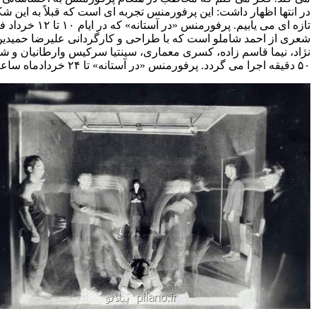
در انتها اظهار داشت: این پرفورمنس تجربه ای است که قبلاً به این 
شعری از احمد شاملو است که با طراحی و کارگردانی علیرضا حمیدین و 
نژاد، نیما قاسم زاده، کسری معماری، سینتیا سرکیس وارطانیان و شبن
۵۰ دقیقه اجرا می گردد. پرفورمنس «در آستانه» تا ۲۴ خردادماه ساعت ۲۱ در گالری ایده به نشانی کریم خان زند، خردمند شمالی، خیابان هجدهم، پلاک ۲۶ برپا است.