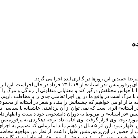
ه
یرضا حمیدین این روزها در گالری ایده اجرا می گردد.
به گزارش پیلانو به نقل از روابط عمومی گالری ایده، فصل دوم اجرا
را با حواس مختلفش درگیر کند و معنایابی متفاوتی از زندگی و مرگ 
ه با مرگ است در واقع ما در این اجرا تعاملی جدی را با مخاطب داریم.
ه ما از او می خواهیم که چشمانش را ببندد و شعر در آستانه از مجموع
«در آستانه» اثری است که نمی توان از آن برداشتی عاشقانه یا سیاسی
رمنس «در آستانه» را مربوط به دوران دانشجویی خود دانست و اظهار 
 کردم که مورد توجه وی قرار گرفت. وی ادامه داد: توجه دهکردی به پرفو
 از حضور در این پرفورمنس اظهار داشت: از نظر من مواجهه مخاطب 
ر خنده، سردرگمی، ترس و حتی از بین رفتن احساسات پنج گانه دست م