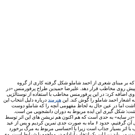
های پرفورمنس «در آستانه» از ۱۹ تا ۲۴ خرداد در حال اجراست. این اثر که بر مبنای شعری از احمد شاملو شکل گرفته کاری از گروه
را پیش روی مخاطب قرار دهد. علیرضا حمیدین طراح پرفورمنس «در
 وی اضافه کرد: در این پرفورمنس مخاطب با استفاده از نوستالژیی
ه اشعار احمد شاملو را گوش کند. این
هنرمند
درباره دلیل انتخاب این
 داشت اما در عین حال به لحاظ مفهومی آنچه را که شاملو دوست
داشت: شکل گیری این ایده مربوط به دوران دانشجویی من است.
رمنس «در سایه» به حدی است که هم اکنون هم نریشن های این اثر توسط
درباره مدت زمان تمرین این پرفورمنس اظهار نمود: این اثر ۵ سال در ذهنم ماند اما زمانی که تصمیم به اجرای آن گرفتیم، حدود ۶ ماه به صورت جدی تمرین کردیم و پس از عید
با اثر بسیار جذاب است زیرا با احساسی مربوط به مرگ برخورد
ی یابد زیرا این یک انتخاب آزادانه در مواجهه با شرایط است. وی