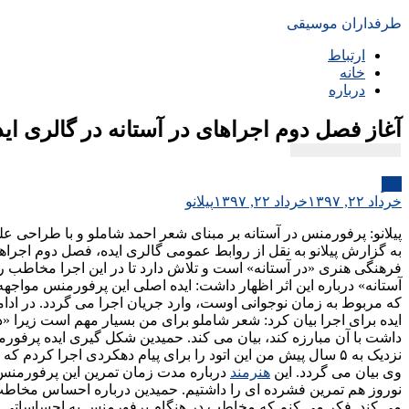
طرفداران موسیقی
ارتباط
خانه
درباره
آغاز فصل دوم اجراهای در آستانه در گالری اید
هنر
خرداد ۲۲, ۱۳۹۷
خرداد ۲۲, ۱۳۹۷
پیلانو
پیلانو: پرفورمنس در آستانه بر مبنای شعر احمد شاملو و با طراحی عل
فرهنگی هنری «در آستانه» است و تلاش دارد تا در این اجرا مخاطب 
آستانه» درباره این اثر اظهار داشت: ایده اصلی این پرفورمنس مواجه
که مربوط به زمان نوجوانی اوست، وارد جریان اجرا می گردد. در ادام
ایده برای اجرا بیان کرد: شعر شاملو برای من بسیار مهم است زیرا 
داشت با آن مبارزه کند، بیان می کند. حمیدین شکل گیری ایده پرفو
نزدیک به ۵ سال پیش من این اتود را برای پیام دهکردی اجرا
وی بیان می گردد. این
هنرمند
نوروز هم تمرین فشرده ای را داشتیم. حمیدین درباره احساس مخاطب
می کند. فکر می کنم که مخاطب در هنگام پرفورمنس به احساساتی نظی