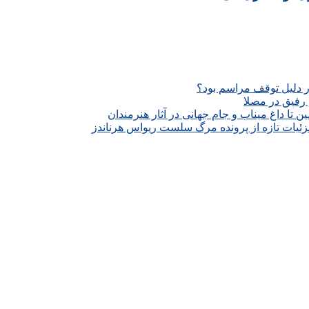
ار دلیل توقف مراسم بود؟
رفیق در مصلا
تا داغ میناب و جام جهانی در آثار هنرمندان
زئیات تازه از پرونده مرگ سلست ریواس هرناندز