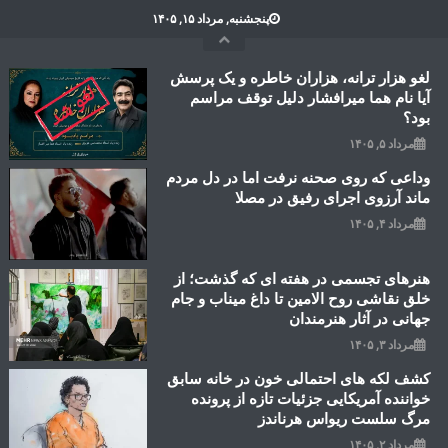
Ski
پنجشنبه, مرداد ۱۵, ۱۴۰۵
t
conten
لغو هزار ترانه، هزاران خاطره و یک پرسش
آیا نام هما میرافشار دلیل توقف مراسم
بود؟
مرداد ۵, ۱۴۰۵
وداعی که روی صحنه نرفت اما در دل مردم
ماند آرزوی اجرای رفیق در مصلا
مرداد ۴, ۱۴۰۵
هنرهای تجسمی در هفته ای که گذشت؛ از
خلق نقاشی روح الامین تا داغ میناب و جام
جهانی در آثار هنرمندان
مرداد ۳, ۱۴۰۵
کشف لکه های احتمالی خون در خانه سابق
خواننده آمریکایی جزئیات تازه از پرونده
مرگ سلست ریواس هرناندز
مرداد ۲, ۱۴۰۵