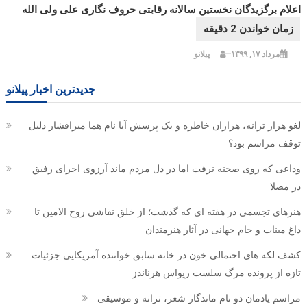
اعلام برگزیدگان نخستین سالانه رقابتی حروف نگاری علی ولی الله
مرداد ۱۷, ۱۳۹۹
پیلانو
جدیدترین اخبار پیلانو
لغو هزار ترانه، هزاران خاطره و یک پرسش آیا نام هما میرافشار دلیل
توقف مراسم بود؟
وداعی که روی صحنه نرفت اما در دل مردم ماند آرزوی اجرای رفیق
در مصلا
هنرهای تجسمی در هفته ای که گذشت؛ از خلق نقاشی روح الامین تا
داغ میناب و جام جهانی در آثار هنرمندان
کشف لکه های احتمالی خون در خانه سابق خواننده آمریکایی جزئیات
تازه از پرونده مرگ سلست ریواس هرناندز
مراسم یادمان دو نام ماندگار شعر، ترانه و موسیقی