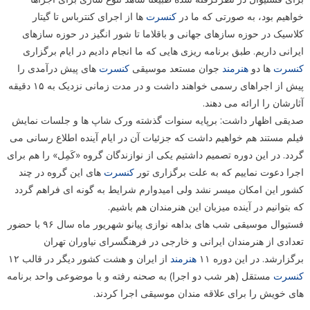
خواهیم بود، به صورتی که ما در
کنسرت
ها از اجرای کنترباس تا گیتار
کلاسیک در حوزه سازهای جهانی و باقلاما تا شور انگیز در حوزه سازهای
ایرانی داریم. طبق برنامه ریزی هایی که ما انجام دادیم در ایام برگزاری
کنسرت
ها دو
هنرمند
جوان مستعد موسیقی
کنسرت
های پیش درآمدی را
پیش از اجراهای رسمی خواهند داشت و در مدت زمانی نزدیک به ۱۵ دقیقه
آثارشان را ارائه می دهند.
صدیقی اظهار داشت: برپایه سنوات گذشته ورک شاپ ها و جلسات نمایش
فیلم مستند هم خواهیم داشت که جزئیات آن در ایام آینده اطلاع رسانی می
گردد. در این دوره تصمیم داشتیم یکی از نوازندگان گروه «کَمِل» را هم برای
اجرا دعوت نماییم که به علت برگزاری تور
کنسرت
های این گروه در چند
کشور این امکان میسر نشد ولی امیدوارم شرایط به گونه ای فراهم گردد
که بتوانیم در آینده میزبان این هنرمندان هم باشیم.
فستیوال موسیقی شب های بداهه نوازی پیانو شهریور ماه سال ۹۶ با حضور
تعدادی از هنرمندان ایرانی و خارجی در فرهنگسرای نیاوران تهران
برگزارشد. در این دوره ۱۱
هنرمند
از ایران و هشت کشور دیگر در قالب ۱۲
کنسرت
مستقل (هر شب دو اجرا) به صحنه رفته و با موضوعی واحد برنامه
های خویش را برای علاقه مندان موسیقی اجرا کردند.