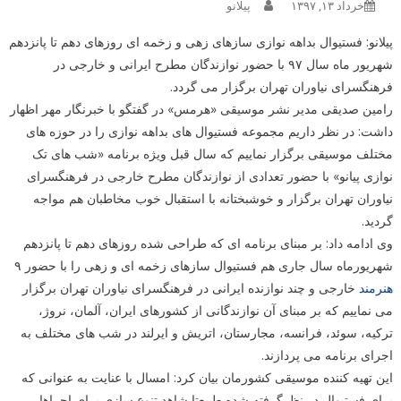
خرداد ۱۳, ۱۳۹۷
پیلانو
پیلانو: فستیوال بداهه نوازی سازهای زهی و زخمه ای روزهای دهم تا پانزدهم
شهریور ماه سال ۹۷ با حضور نوازندگان مطرح ایرانی و خارجی در
فرهنگسرای نیاوران تهران برگزار می گردد.
رامین صدیقی مدیر نشر موسیقی «هرمس» در گفتگو با خبرنگار مهر اظهار
داشت: در نظر داریم مجموعه فستیوال های بداهه نوازی را در حوزه های
مختلف موسیقی برگزار نماییم که سال قبل ویژه برنامه «شب های تک
نوازی پیانو» با حضور تعدادی از نوازندگان مطرح خارجی در فرهنگسرای
نیاوران تهران برگزار و خوشبختانه با استقبال خوب مخاطبان هم مواجه
گردید.
وی ادامه داد: بر مبنای برنامه ای که طراحی شده روزهای دهم تا پانزدهم
شهریورماه سال جاری هم فستیوال سازهای زخمه ای و زهی را با حضور ۹
هنرمند
خارجی و چند نوازنده ایرانی در فرهنگسرای نیاوران تهران برگزار
می نماییم که بر مبنای آن نوازندگانی از کشورهای ایران، آلمان، نروژ،
ترکیه، سوئد، فرانسه، مجارستان، اتریش و ایرلند در شب های مختلف به
اجرای برنامه می پردازند.
این تهیه کننده موسیقی کشورمان بیان کرد: امسال با عنایت به عنوانی که
برای فستیوال در نظرگرفته شده طبیعتا شاهد تنوع سازی برای اجراها