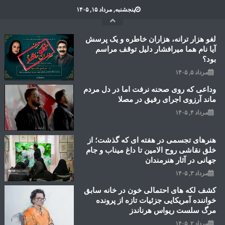
Ski
پنجشنبه, مرداد ۱۵, ۱۴۰۵
t
conten
لغو هزار ترانه، هزاران خاطره و یک پرسش
آیا نام هما میرافشار دلیل توقف مراسم
بود؟
مرداد ۵, ۱۴۰۵
وداعی که روی صحنه نرفت اما در دل مردم
ماند آرزوی اجرای رفیق در مصلا
مرداد ۴, ۱۴۰۵
هنرهای تجسمی در هفته ای که گذشت؛ از
خلق نقاشی روح الامین تا داغ میناب و جام
جهانی در آثار هنرمندان
مرداد ۳, ۱۴۰۵
کشف لکه های احتمالی خون در خانه سابق
خواننده آمریکایی جزئیات تازه از پرونده
مرگ سلست ریواس هرناندز
مرداد ۲, ۱۴۰۵