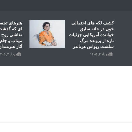
Ski
t
conten
کشف لکه های احتمالی
هنرهای تجس
خون در خانه سابق
ای که گذشت؛
خواننده آمریکایی جزئیات
نقاشی روح ال
تازه از پرونده مرگ
میناب و جام 
سلست ریواس هرناندز
آثار هنرمندان
مرداد ۲, ۱۴۰۵
مرداد ۳, ۱۴۰۵