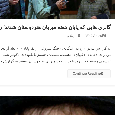
گالری هایی که پایان هفته میزبان هنردوستان شدند؛ 
دی ۱۰, ۱۴۰۳
پیلانو
به گزارش پیلانو، «رو به زندگی»، «جنگ شروعی از یک پایان»، «ابعاد آزادی ب
دوباره»، «خانه»، «کیهان»، «هست، نیست»، «ستیز با نابودی»، «گوهر شب اف
تجسمی هستند که اینروزها در پایتخت میزبان هنردوستان هستند.به گزارش خبر
Continue Reading