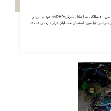
پیلانو: به گزارش پیلانو، جوان ژاپنی که حالا هنرمند شناخته شده ای است در سن ۳۰ سالگی به اختلال تمرکز«ADHD» خود پی برد و
توانست به واسطه این اختلال روی «هنر برگ» متمرکز شود و الان آثارش در سراسر دنیا مورد استقبال مخاطبان قرار دارد.دریافت ۱۷