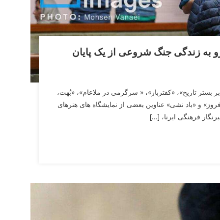
رو به زندگی جنگ شروعی از یک پایان
ر بستر تاریخ»، «کفترباز»، « سرگرمی در ملاعام»، «بُهت،
روز» و «باد نشی» عناوین بعضی از نمایشگاه های هنرهای
نگار فرهنگی ایرنا، […]