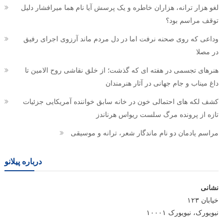
لغو هزار ترانه، هزاران خاطره و یک پرسش آیا نام هما میرافشار دلیل
توقف مراسم بود؟
وداعی که روی صحنه نرفت اما در دل مردم ماند آرزوی اجرای رفیق
در مصلا
هنرهای تجسمی در هفته ای که گذشت؛ از خلق نقاشی روح الامین تا
داغ میناب و جام جهانی در آثار هنرمندان
کشف لکه های احتمالی خون در خانه سابق خواننده آمریکایی جزئیات
تازه از پرونده مرگ سلست ریواس هرناندز
مراسم یادمان دو نام ماندگار شعر، ترانه و موسیقی
درباره پیلانو
نشانی
خیابان ۱۲۳
نیویورک، نیویورک ۱۰۰۰۱