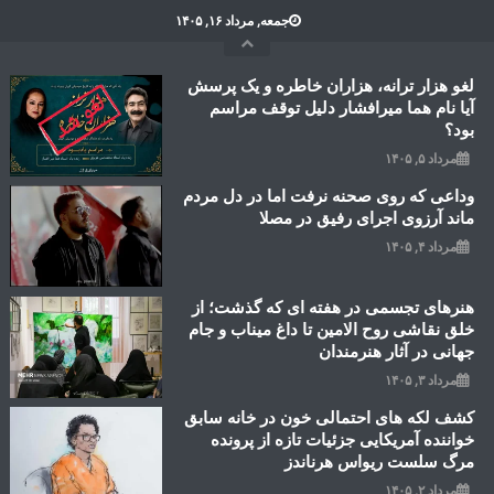
Ski
جمعه, مرداد ۱۶, ۱۴۰۵
t
conten
لغو هزار ترانه، هزاران خاطره و یک پرسش
آیا نام هما میرافشار دلیل توقف مراسم
بود؟
مرداد ۵, ۱۴۰۵
وداعی که روی صحنه نرفت اما در دل مردم
ماند آرزوی اجرای رفیق در مصلا
مرداد ۴, ۱۴۰۵
هنرهای تجسمی در هفته ای که گذشت؛ از
خلق نقاشی روح الامین تا داغ میناب و جام
جهانی در آثار هنرمندان
مرداد ۳, ۱۴۰۵
کشف لکه های احتمالی خون در خانه سابق
خواننده آمریکایی جزئیات تازه از پرونده
مرگ سلست ریواس هرناندز
مرداد ۲, ۱۴۰۵