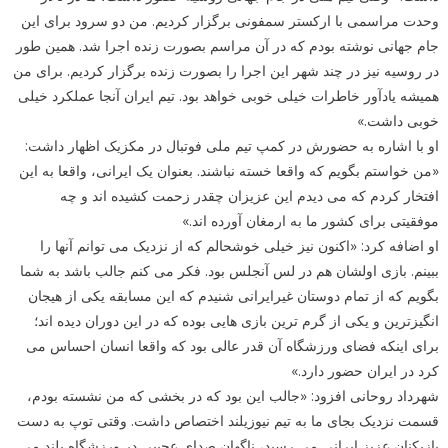
وحدت مراسمی با ارکستر سمفونی برگزار کردیم. من دو سرود برای این
جام جهانی نوشته بودم که در آن مراسم بصورت زنده اجرا شد. همین طور
در روسیه نیز در چند شهر این اجرا را بصورت زنده برگزار کردیم. برای من
همیشه یادآور خاطرات خیلی خوبی خواهد بود. تیم ایران آنجا عملکرد خیلی
خوبی داشت.»
او با اشاره به حضورش در کمپ تیم ملی فوتبال در مکزیک اظهار داشت:
«من خواستم بگویم که واقعا خسته نباشند. بعنوان یک ایرانی، واقعا به این
افتخار کردم که می دیدم این عزیزان چقدر زحمت کشیده اند و چه
موفقیتی برای کشور ما به ارمغان آورده اند.»
او اضافه کرد: «اکنون نیز خیلی خوشحالم که از نزدیک می توانم آنها را
ببینم. بازی اولشان هم در لس آنجلس بود. فکر می کنم جالب باشد به شما
بگویم که از تمام دوستان غیرایرانی شنیدم که این مسابقه یکی از هیجان
انگیزترین و یکی از گرم ترین بازی هایی بوده که در این دوران دیده اند؛
برای اینکه فضای ورزشگاه آن قدر عالی بود که واقعا انسان احساس می
کرد در ایران حضور دارد.»
شهرداد روحانی افزود: «جالب این بود که در بخشی که من نشسته بودم،
قسمت نزدیک بجای ما به تیم نیوزیلند اختصاص داشت. وقتی توپ به دست
بازیکنان عزیز ایرانی می رسید، ناگهان صدای عجیبی در ورزشگاه بلند می