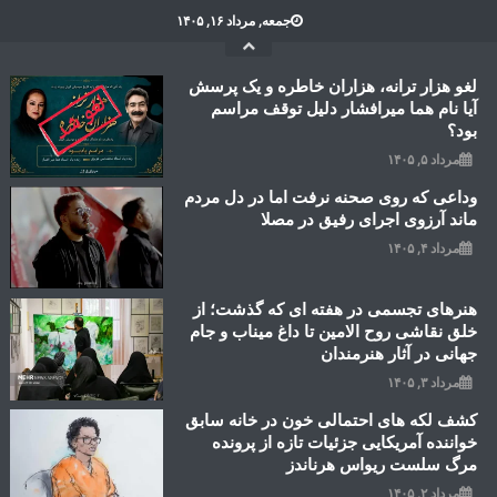
Ski
جمعه, مرداد ۱۶, ۱۴۰۵
t
conten
لغو هزار ترانه، هزاران خاطره و یک پرسش
آیا نام هما میرافشار دلیل توقف مراسم
بود؟
مرداد ۵, ۱۴۰۵
وداعی که روی صحنه نرفت اما در دل مردم
ماند آرزوی اجرای رفیق در مصلا
مرداد ۴, ۱۴۰۵
هنرهای تجسمی در هفته ای که گذشت؛ از
خلق نقاشی روح الامین تا داغ میناب و جام
جهانی در آثار هنرمندان
مرداد ۳, ۱۴۰۵
کشف لکه های احتمالی خون در خانه سابق
خواننده آمریکایی جزئیات تازه از پرونده
مرگ سلست ریواس هرناندز
مرداد ۲, ۱۴۰۵