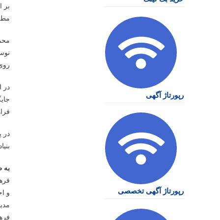
مطل
روی 
در ا
رپورتاژ آگهی
جای
فراه
در پ
بنیا
به 
فرهن
رپورتاژ آگهی تخصصی
و ا
مدیر
فرهن