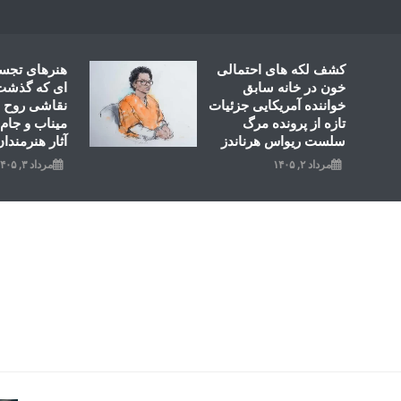
Ski
t
conten
کشف لکه های احتمالی
هنرهای تجس
خون در خانه سابق
ای که گذشت؛
خواننده آمریکایی جزئیات
نقاشی روح ال
تازه از پرونده مرگ
میناب و جام 
سلست ریواس هرناندز
آثار هنرمندان
مرداد ۲, ۱۴۰۵
مرداد ۳, ۱۴۰۵