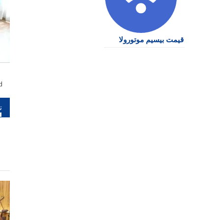
قیمت بیسیم موتورولا
d
را
نو