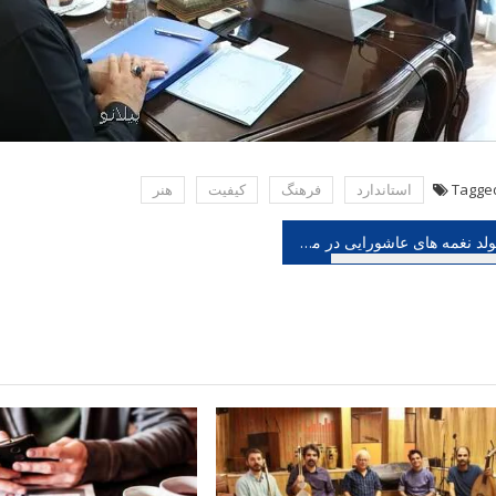
Tagge
استاندارد
فرهنگ
كیفیت
هنر
هبری
تولد نغمه های عاشورایی در مکتب اصفهان شرح یک قصه با طعم اخطار به علاوه صوت
شته