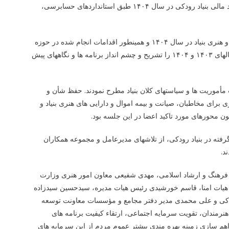
بر اساس گزارش عرضه شده از جانب حسابرس مستقل و بازرس قانونی، عملکرد مالی بنیاد رودکی در سال ۱۴۰۴ طبق استانداردهای حسابرسی،
محمد اله یاری فومنی، مدیرعامل بنیاد رودکی، با عرضه گزارشی کارهای فرهنگی و هنری بنیاد در سال ۱۴۰۴ و همینطور اقدامات انجام شده در حوزه
نوسازی، به سازی و ارتقاء زیرساخت های مجموعه های تحت مدیریت بنیاد طی سالهای ۱۴۰۳ و ۱۴۰۴ را تشریح و چشم انداز برنامه ها و نگاههای پیش
ت مأموریت ها و سیاستهای کلان بنیاد مطرح نمودند. حفظ شأن و
 برای مخاطبان، صیانت و بیمه اموال و دارایی های هنری بنیاد و
 محورهای مورد تاکید اعضا در این جلسه بود.
رفته در بنیاد رودکی، از تلاشهای مدیرعامل و مجموعه همکاران
د.
فرهنگ و ارشاد اسلامی، مهدی شفیعی معاون امور هنری وزارت
ی هیات امنا، قاسم خورشیدی رئیس هیات مدیره، سیدحسین سیدزاده
ودکی و علی محمدی مدیر دفتر مجامع و مؤسسات معاونت توسعه
رمندان، تقویت سرمایه اجتماعی، ارتقاء کیفیت برنامه های
راهم سازی زمینه بهره مندی بیشتر عموم مردم از این سرمایه های