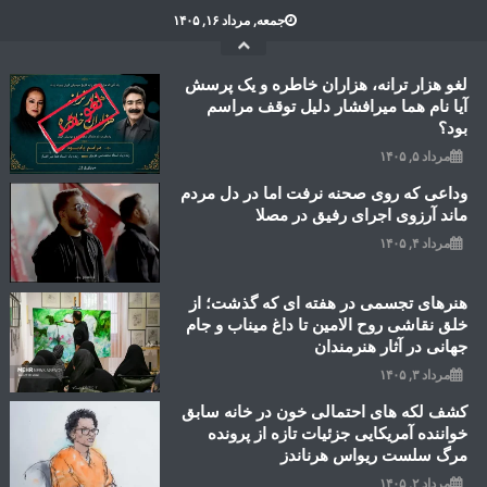
Ski
جمعه, مرداد ۱۶, ۱۴۰۵
t
conten
لغو هزار ترانه، هزاران خاطره و یک پرسش
آیا نام هما میرافشار دلیل توقف مراسم
بود؟
مرداد ۵, ۱۴۰۵
وداعی که روی صحنه نرفت اما در دل مردم
ماند آرزوی اجرای رفیق در مصلا
مرداد ۴, ۱۴۰۵
هنرهای تجسمی در هفته ای که گذشت؛ از
خلق نقاشی روح الامین تا داغ میناب و جام
جهانی در آثار هنرمندان
مرداد ۳, ۱۴۰۵
کشف لکه های احتمالی خون در خانه سابق
خواننده آمریکایی جزئیات تازه از پرونده
مرگ سلست ریواس هرناندز
مرداد ۲, ۱۴۰۵