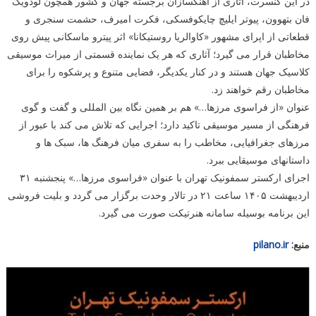
در این کنسرت، آثاری از آهنگسازان برجسته جهان و کشور همچون لودویگ
فان بتهوون، پیوتر ایلیچ چایکوفسکی، فکرت امیرف، حشمت سنجری و
قطعاتی از اپرای مشهور «کاوالریا روستیکانا» اثر پیترو ماسکانی پیش روی
مخاطبان قرار می گیرد؛ آثاری که هر یک نماینده قسمتی از میراث موسیقی
کلاسیک جهان هستند و در کنار یکدیگر، فضایی متنوع و پرشکوه را برای
مخاطبان رقم خواهند زد.
عنوان «از فراسوی مرزها…» هم بر همین نگاه بین المللی و گفت و گوی
فرهنگی از مسیر موسیقی تاکید دارد؛ اجرایی که تلاش می کند با عبور از
مرزهای جغرافیایی، مخاطب را به سفری میان فرهنگ ها، سبک ها و
داستانهای موسیقایی ببرد.
اجرای ارکستر سمفونیک تهران با عنوان «فراسوی مرزها…» پنجشنبه ۳۱
اردیبهشت ۱۴۰۵ ساعت ۲۱ در تالار وحدت برگزار می گردد و بلیت فروشی
این برنامه بوسیله سامانه هنرتیکت⁠ صورت می گیرد.
منبع:
pilano.ir