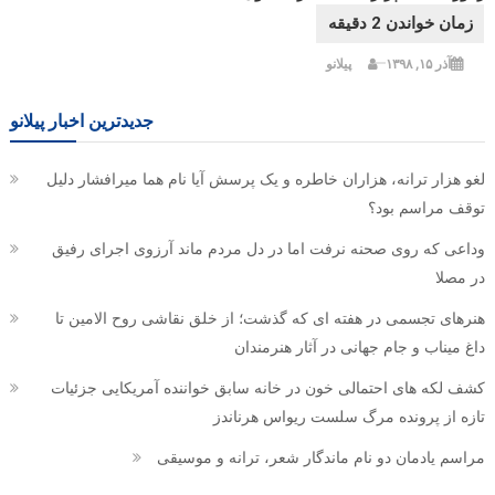
آذر ۱۵, ۱۳۹۸
پیلانو
جدیدترین اخبار پیلانو
لغو هزار ترانه، هزاران خاطره و یک پرسش آیا نام هما میرافشار دلیل
توقف مراسم بود؟
وداعی که روی صحنه نرفت اما در دل مردم ماند آرزوی اجرای رفیق
در مصلا
هنرهای تجسمی در هفته ای که گذشت؛ از خلق نقاشی روح الامین تا
داغ میناب و جام جهانی در آثار هنرمندان
کشف لکه های احتمالی خون در خانه سابق خواننده آمریکایی جزئیات
تازه از پرونده مرگ سلست ریواس هرناندز
مراسم یادمان دو نام ماندگار شعر، ترانه و موسیقی