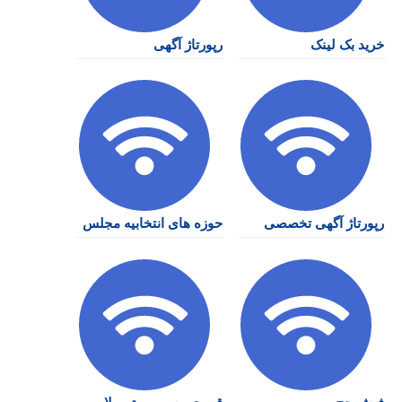
خرید بک لینک
رپورتاژ آگهی
رپورتاژ آگهی تخصصی
حوزه های انتخابیه مجلس
فیش حج
قیمت بیسیم موتورولا