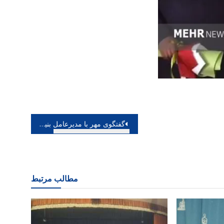
گفتگوی مهر با مدیرعامل بنیاد رودکی-۲؛ روایت آقای مدیر از شوک های بزرگ هنرمندان را با عملکردشان قضاوت نماییم
مطالب مرتبط