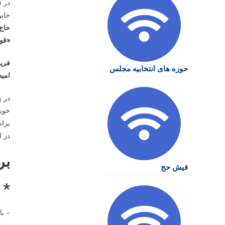
خانو
حاج 
«قول
فرید
حوزه های انتخابیه مجلس
امید
در پ
خویش
براس
در ا
بر
فیش حج
* سه 
– بازی ۱۵: ایران – نیوزیلند – ساعت ۴: