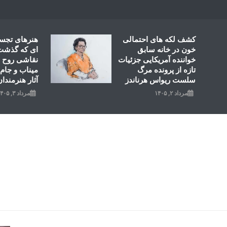
Ski
t
conten
کشف لکه های احتمالی
هنرهای تجس
خون در خانه سابق
ای که گذشت؛
خواننده آمریکایی جزئیات
نقاشی روح ال
تازه از پرونده مرگ
میناب و جام 
سلست ریواس هرناندز
آثار هنرمندان
مرداد ۲, ۱۴۰۵
مرداد ۳, ۱۴۰۵