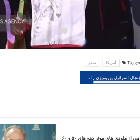
Tagge
آمریكا
سفر
هبری
جنجال اسرائیل یوروویژن را غم انگیز کرد
شته
آلبومی از ملودی های موثر دهه های ۵۰ و ۶۰