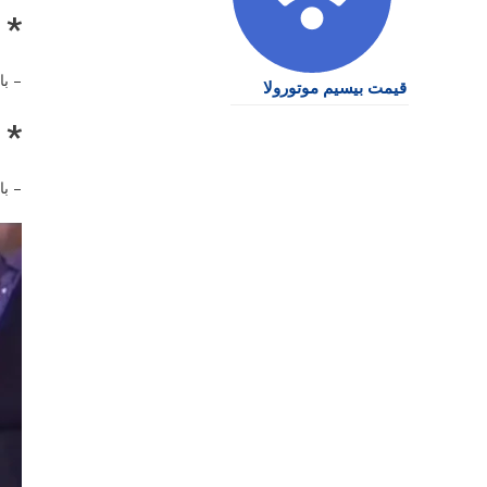
* یکشن
– بازی ۳۹: بلژیک – ایران – ساعت ۲۲
قیمت بیسیم موتورولا
* شنبه،
– بازی ۶۳: مصر – ایران – ساعت ۶: 