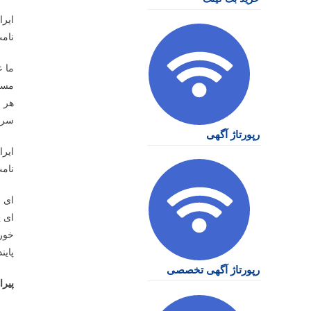
ایرا
نامت
ما ع
مست
هر ج
سربا
رپورتاژ آگهی
ایرا
نامت
ای 
ای ی
خورش
پاین
رپورتاژ آگهی تخصصی
پیرا