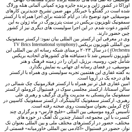
اوزاکا در کشور ژاپن و برنده جایزه ویژه کمپانی آلمانی هنله ورلاگ
شده است در گفتگو با خبرنگار مهر ضمن تشریح جدیدترین کارهای
موسیقایی خود توضیح داد: در ایام گذشته برای اجرا همراه با ارکستر
سمفونیک تلویزیون بریکس در سنت پترزبورگ در ماه ژوئن به این
کشور دعوت شدم. در این اجرا سولیست های دیگری نیز از کشور
چین حضور دارند.
وی در معرفی این ارکستر بین المللی بیان نمود: ارکستر سمفونیک
بین المللی تلویزیون بریکس (TV Brics International symphony
Orchestra) ) در سال ۲۰۲۳ برمبنای شبکه رسانه ای بین المللی این
تلویزیون تأسیس شد تا دستیافته های کشورهای اتحادیه بریکس
شامل چین، روسیه، برزیل، ایران را در زمینه فرهنگ و هنر
موسیقی، در فضای رسانه ای جهانی به نمایش بگذارد.
به گفته غفاری این هفتمین تجربه سولیستی وی همراه با ارکستر
های درجه یک در اروپا است.
امین غفاری قبل تر نیز همراه با ارکستر فیلارمونیک چک شمالی در
سالن اسمتانا، ارکستر مجلسی سوک در فستیوال کروملو، ارکستر
سمفونیک مارینسکی به مدیریت والری گرگیف و رهبری علی
رهبری، ارکستر سمفونیک کالینینگراد، ارکستر سمفونیک کاسپین در
کاخ کرملین بعنوان سولیست روی صحنه رفته است.
تأسیس گروه موسیقی بین المللی «خلیج فارس» و برگزاری چند
کنسرت با این مجموعه، انتشار چندین تک آهنگ در حوزه های
مختلف، حضور در ارکسترهای مختلف ملی و بین المللی بعنوان تک
نواز، حضور در فستیوال «آکادمی بین المللی خاورمیانه» قسمتی از