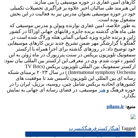
کارهای امین غفاری در حوزه موسیقی را می سازند.
این هنرمند طی سالیان اخیر علاوه بر فراگیری تحصیلات تکمیلی
خود در حوزه موسیقی بعنوان مدرس نیز به فعالیت در این بخش
مشغول بوده است.
به طور خلاصه، امین غفاری نوازنده ویولن و مدرس موسیقی که
طی ماه های گذشته برنده جایزه رقابتهای جهانی اوزاکا در کشور
ژاپن و برنده جایزه ویژه کمپانی آلمانی هنله ورلاگ شده است در
گفتگو با گزارشگر مهر ضمن تشریح جدید ترین کارهای موسیقایی
خود توضیح داد: در روزهای گذشته برای اجرا همراه با ارکستر
سمفونیک تلویزیون بریکس در سنت پترزبورگ در ماه ژوئن به این
کشور دعوت شدم. وی در معرفی این ارکستر بین المللی بیان نمود:
ارکستر سمفونیک بین المللی تلویزیون بریکس (TV Brics
International symphony Orchestra) ) در سال ۲۰۲۳ برمبنای شبکه
رسانه ای بین المللی این تلویزیون تأسیس شد تا موفقیت های
کشورهای اتحادیه بریکس شامل چین، روسیه، برزیل، ایران را در
حوزه فرهنگ و
هنر
موسیقی، در فضای رسانه ای جهانی به نمایش
بگذارد.
منبع:
pilano.ir
Tagged
آهنگ
اركستر
فرهنگ
كنسرت
راهبری
صدا به رویداد هنر و جنگ رسید شنیدن موسیقی در موزه