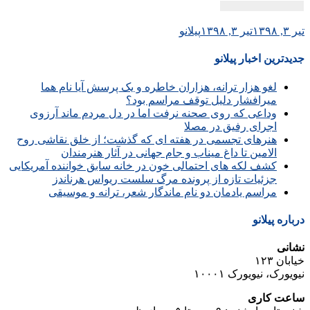
تیر ۳, ۱۳۹۸
تیر ۳, ۱۳۹۸
پیلانو
جدیدترین اخبار پیلانو
لغو هزار ترانه، هزاران خاطره و یک پرسش آیا نام هما
میرافشار دلیل توقف مراسم بود؟
وداعی که روی صحنه نرفت اما در دل مردم ماند آرزوی
اجرای رفیق در مصلا
هنرهای تجسمی در هفته ای که گذشت؛ از خلق نقاشی روح
الامین تا داغ میناب و جام جهانی در آثار هنرمندان
کشف لکه های احتمالی خون در خانه سابق خواننده آمریکایی
جزئیات تازه از پرونده مرگ سلست ریواس هرناندز
مراسم یادمان دو نام ماندگار شعر، ترانه و موسیقی
درباره پیلانو
نشانی
خیابان ۱۲۳
نیویورک، نیویورک ۱۰۰۰۱
ساعت کاری