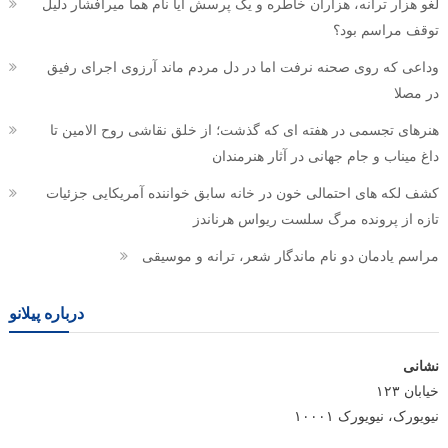
لغو هزار ترانه، هزاران خاطره و یک پرسش آیا نام هما میرافشار دلیل
توقف مراسم بود؟
وداعی که روی صحنه نرفت اما در دل مردم ماند آرزوی اجرای رفیق
در مصلا
هنرهای تجسمی در هفته ای که گذشت؛ از خلق نقاشی روح الامین تا
داغ میناب و جام جهانی در آثار هنرمندان
کشف لکه های احتمالی خون در خانه سابق خواننده آمریکایی جزئیات
تازه از پرونده مرگ سلست ریواس هرناندز
مراسم یادمان دو نام ماندگار شعر، ترانه و موسیقی
درباره پیلانو
نشانی
خیابان ۱۲۳
نیویورک، نیویورک ۱۰۰۰۱