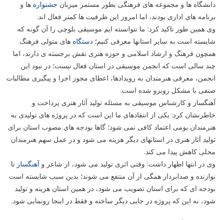
دانشگاه ها و مجموعه های فرهنگی بطور مستمر میزبان
جشنواره
ها و
برنامه های اداری بودند، اما امروز این ظرفیت ها کمتر فعال اند.
وی همین طور تاکید کرد: ما نتوانسته ایم موسیقی بلوچی را آن گونه که
شایسته است به سایر استانها معرفی کنیم؛
دستگاه
های متولی فرهنگ
همچون فرهنگ و ارشاد اسلامی و حوزه هنری نقش برجسته ی دارند، اما
چند سالی است که انجمن موسیقی در استان فعال نیست؛ در نبود این
انجمن، معرفی هنرمندان به رویدادها، اعطای مجوز اجرا و پیگیری مطالبات
صنفی با مشکل روبرو شده است.
آهنگساز و کارشناس موسیقی به مسئله تولید آثار هنری پرداخت و
خاطرنشان کرد: یکی از انتقادهای ما این است که در پروژه های تولیدی به
هنرمندان بومی اعتماد کافی نمی شود؛ گاها بودجه های مصوب استان برای
تولید آثار هنری در استانهای دیگر هزینه می شود و در عمل سهم هنرمندان
محلی کاهش پیدا می کند.
وی در انتها اظهار داشت: وقتی اثری تولید می شود، از شاعر و
آهنگساز
تا
نوازنده و صدابردار همگی از آن منتفع می شوند؛ بدین سبب شایسته است
بودجه ای که برای استان تصویب می شود، در همین استان هزینه و تولید
شود، نه این که پروژه در جایی دیگر ساخته و فقط در اینجا رونمایی شود.