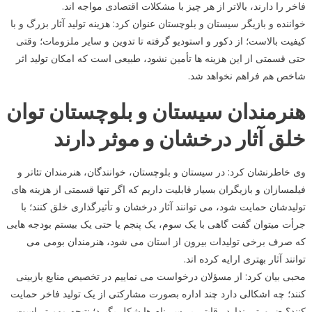
فاخر را دارند، بالاتر از هر چیز با مشکلات اقتصادی مواجه اند.
خواننده و بازیگر سیستان و بلوچستان عنوان کرد: هزینه تولید آثار بزرگ و با
کیفیت بالاست؛ از دکور و استودیو گرفته تا تدوین و سایر ملزومات؛ وقتی
حتی قسمتی از این هزینه ها تأمین نشود، طبیعی است که امکان تولید اثر
شاخص هم فراهم نخواهد شد.
هنرمندان سیستان و بلوچستان توان
خلق آثار درخشان و موثر دارند
وی خاطرنشان کرد: در سیستان و بلوچستان، خوانندگان، هنرمندان تئاتر و
فیلمسازان و بازیگران بسیار قابلیت داریم که اگر تنها قسمتی از هزینه های
تولیدشان حمایت شود، می توانند آثار درخشان و تأثیرگذاری خلق کنند؛ با
جرأت میتوان گفت گاهی با یک سوم، یک پنجم یا حتی یک بیستم بودجه هایی
که صرف برخی تولیدات بیرون از استان می شود، هنرمندان بومی می
توانند آثار بهتری ارایه کرده اند.
محبی بیان کرد: از مسؤلان درخواست می نماییم در تخصیص منابع بازبینی
کنند؛ چه اشکالی دارد چند اداره بصورت مشارکتی از یک تولید فاخر حمایت
کنند؟ ضرورتی ندارد رقابتی بر سر نام ها شکل بگیرد؛ نتیجه مهم تر است.