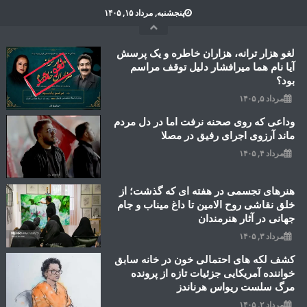
Ski
پنجشنبه, مرداد ۱۵, ۱۴۰۵
t
conten
لغو هزار ترانه، هزاران خاطره و یک پرسش
آیا نام هما میرافشار دلیل توقف مراسم
بود؟
مرداد ۵, ۱۴۰۵
وداعی که روی صحنه نرفت اما در دل مردم
ماند آرزوی اجرای رفیق در مصلا
مرداد ۴, ۱۴۰۵
هنرهای تجسمی در هفته ای که گذشت؛ از
خلق نقاشی روح الامین تا داغ میناب و جام
جهانی در آثار هنرمندان
مرداد ۳, ۱۴۰۵
کشف لکه های احتمالی خون در خانه سابق
خواننده آمریکایی جزئیات تازه از پرونده
مرگ سلست ریواس هرناندز
مرداد ۲, ۱۴۰۵