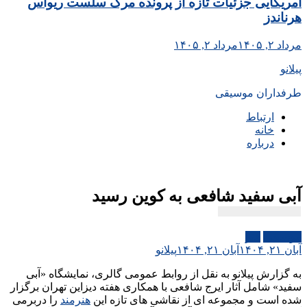
آمریکایی جزئیات تازه از پرونده مرگ سلست ریواس
هرناندز
مرداد ۲, ۱۴۰۵
مرداد ۲, ۱۴۰۵
پیلانو
طرفداران موسیقی
ارتباط
خانه
درباره
آبی سفید شافعی به کوین رسید
موسیقی
هنر
آبان ۲۱, ۱۴۰۴
آبان ۲۱, ۱۴۰۴
پیلانو
به گزارش پیلانو به نقل از روابط عمومی گالری، نمایشگاه «آبی
سفید» شامل آثار ایرج شافعی با همکاری هفته دیزاین تهران برگزار
شده است و مجموعه ای از نقاشی های تازه این
هنرمند
را دربرمی