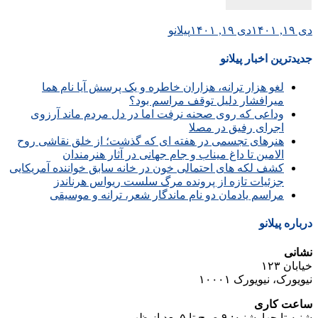
دی ۱۹, ۱۴۰۱
دی ۱۹, ۱۴۰۱
پیلانو
جدیدترین اخبار پیلانو
لغو هزار ترانه، هزاران خاطره و یک پرسش آیا نام هما
میرافشار دلیل توقف مراسم بود؟
وداعی که روی صحنه نرفت اما در دل مردم ماند آرزوی
اجرای رفیق در مصلا
هنرهای تجسمی در هفته ای که گذشت؛ از خلق نقاشی روح
الامین تا داغ میناب و جام جهانی در آثار هنرمندان
کشف لکه های احتمالی خون در خانه سابق خواننده آمریکایی
جزئیات تازه از پرونده مرگ سلست ریواس هرناندز
مراسم یادمان دو نام ماندگار شعر، ترانه و موسیقی
درباره پیلانو
نشانی
خیابان ۱۲۳
نیویورک، نیویورک ۱۰۰۰۱
ساعت کاری
شنبه تا چهارشنبه: ۹ صبح تا ۵ بعد از ظهر