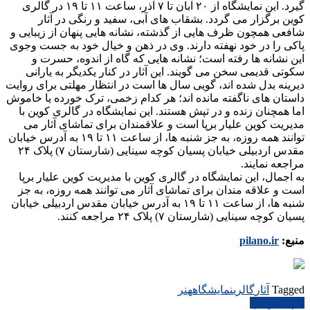
گیرد. این نمایشگاه از ۲۰ آبان تا ۷ آذر، ساعت ۱۱ تا ۱۹ در گالری
کوین برگزار می گردد. بشقاب های آبی، سفید و رنگی در آثار
شافعی همچون ظرف هایی از گذشته، نشانه هایی پنهان از زیبایی و
پاکی را در خود نهفته دارند. وی در ذهن و خیال خود به جست وجوی
این نشانه ها رفته است؛ نشانه هایی که گاه از اندوه، حسرت و
سکوتی قدیمی سخن می گویند. این آثار در کنار یکدیگر به یارانی
دیرینه بدل شده اند، گویی سال ها است در انتظار مهلتی برای روایت
داستان های ناگفته مانده اند؛ هر کدام زخمی، ترک خورده یا خاموش
اما همچنان زنده و در تپش هستند. این نمایشگاه در گالری کوین با
مدیریت کوین علیار برپا است و علاقمندان برای تماشای آثار می
توانند همه روزه، به جز شنبه ها، از ساعت ۱۱ تا ۱۹ به آدرس خیابان
مقدس اردبیلی خیابان پسیان کوچه سینایی (شارستان ۷) پلاک ۲۴
مراجعه نمایند.
به اجمال، این نمایشگاه در گالری کوین با مدیریت کوین علیار برپا
است و علاقه مندان برای تماشای آثار می توانند همه روزه، به جز
شنبه ها، از ساعت ۱۱ تا ۱۹ به آدرس خیابان مقدس اردبیلی خیابان
پسیان کوچه سینایی (شارستان ۷) پلاک ۲۴ مراجعه کنند.
منبع:
pilano.ir
Tagged
آثار
گالری
نمایشگاه
هنر
راهبری
نام دیگر گلپا