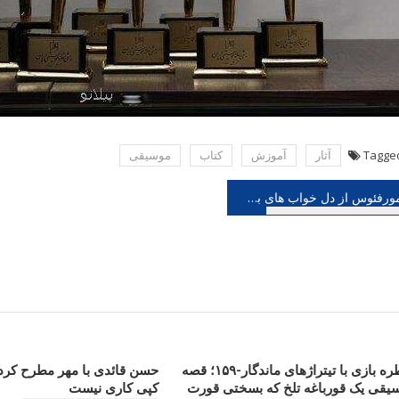
Tagge
آثار
آموزش
كتاب
موسیقی
هبری
مورفئوس از دل خواب های بی مرز و خیال های رها به نمایش در می آید
شته
خاطره بازی با تیتراژهای ماندگار-۱۵۹؛ قصه
حسن قائدی با مهر مطرح کرد
یقی یک قورباغه تلخ که بسختی قورت
کپی کاری نیست