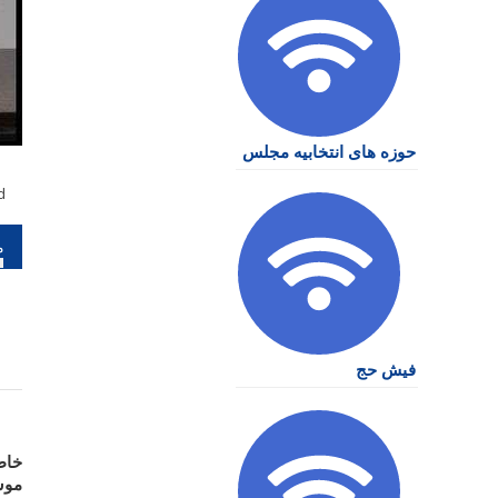
حوزه های انتخابیه مجلس
d
را
نو
فیش حج
موس