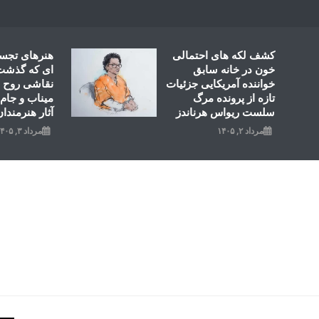
Ski
t
conten
کشف لکه های احتمالی
هنرهای تجس
خون در خانه سابق
ای که گذشت؛
خواننده آمریکایی جزئیات
نقاشی روح ال
تازه از پرونده مرگ
میناب و جام 
سلست ریواس هرناندز
آثار هنرمندان
مرداد ۲, ۱۴۰۵
مرداد ۳, ۱۴۰۵