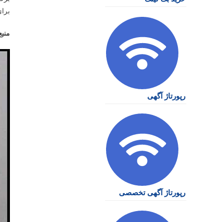
برا
منبع
رپورتاژ آگهی
رپورتاژ آگهی تخصصی