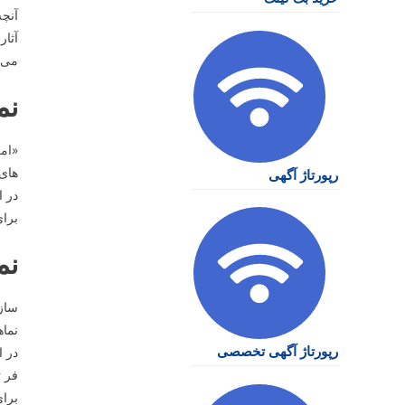
آنچه
آثار
می پ
نم
«امت
های
رپورتاژ آگهی
در ا
برای
نم
نماه
رپورتاژ آگهی تخصصی
در ا
فر ت
برای