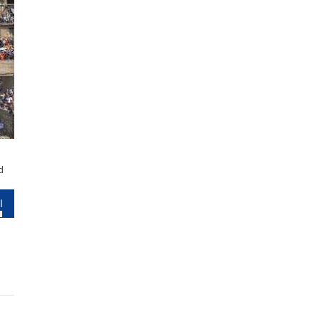
d
را
نو