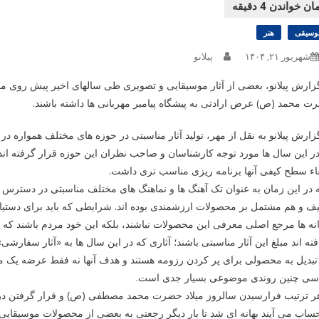
وسیقی
هنر
شهریور ۲۱, ۱۴۰۴
پیلانو
زارش پیلانو، بعضی از آثار موسیقایی و تصویری طی سالهای اخیر پیش روی مخاط
 محمد (ص) عرض ارادتی به پیشگاه پیامبر مهربانی ها داشته باشند.
زارش پیلانو به نقل از مهر، تولید آثار مناسبتی در حوزه های مختلف همواره در 
ر این سال ها مورد توجه کارشناسان و صاحب نظران این حوزه قرار گرفته ان
اء سطح کیفی آنها برنامه ریزی مناسب تری داشت.
 در این زمان به عنوان تک آهنگ ها و نماهنگ های مختلف مناسبتی در دسترس ش
ف و هم مشتمل بر محصولات ارزشمندی بوده اند. شرایطی که باید برای دستی
ه ها مرجع اصلی معرفی این محصولات نباشند، بلکه این خود مردم باشند که
فته اند مبلغ این آثار مناسبتی باشند؛ آثاری که در این سال ها به «آثار سفارشی»
 تبدیل به محصولی برای پر کردن رزومه هستند و هدف آنها نه فقط عرضه یک
سی چنین روندی موضوعی بسیار جدی است.
هر ترتیب فرارسیدن سالروز میلاد حضرت محمد مصطفی (ص) و قرار گرفتن در 
ساب می آیند بهانه ای شد تا بار دیگر رجعتی به بعضی از محصولات موسیقایی در 