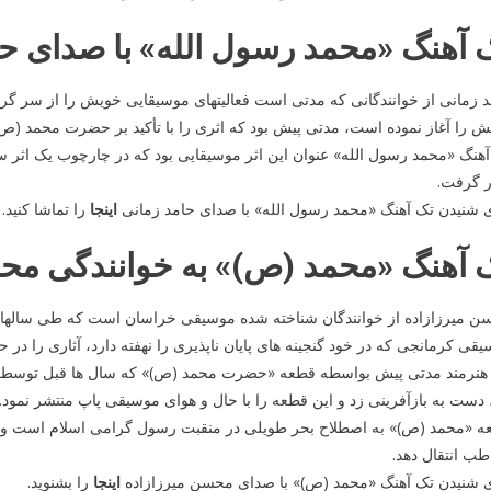
 آهنگ «محمد رسول الله» با صدای حا
 زمانی از خوانندگانی که مدتی است فعالیتهای موسیقایی خویش را از سر گرفت
 را آغاز نموده است، مدتی پیش بود که اثری را با تأکید بر حضرت محمد (ص)
هنگ «محمد رسول الله» عنوان این اثر موسیقایی بود که در چارچوب یک اثر س
ر گرفت.
 شنیدن تک آهنگ «محمد رسول الله» با صدای حامد زمانی
اینجا
را تماشا کنید.
 آهنگ «محمد (ص)» به خوانندگی مح
ن میرزازاده از خوانندگان شناخته شده موسیقی خراسان است که طی سالهای ا
قی کرمانجی که در خود گنجینه های پایان ناپذیری را نهفته دارد، آثاری را در
 هنرمند مدتی پیش بواسطه قطعه «حضرت محمد (ص)» که سال ها قبل توسط ا
 دست به بازآفرینی زد و این قطعه را با حال و هوای موسیقی پاپ منتشر نمود.
 «محمد (ص)» به اصطلاح بحر طویلی در منقبت رسول گرامی اسلام است و گرو
ب انتقال دهد.
ی شنیدن تک آهنگ «محمد (ص)» با صدای محسن میرزازاده
اینجا
را بشنوید.