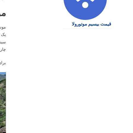
مو
قیمت بیسیم موتورولا
موسی
یک 
سینم
چار
برا