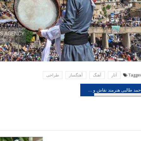
Tagge
آثار
آهنگ
آهنگساز
طراحی
هبری
احمد طالبی هنرمند نقاش و طراح درگذشت
شته