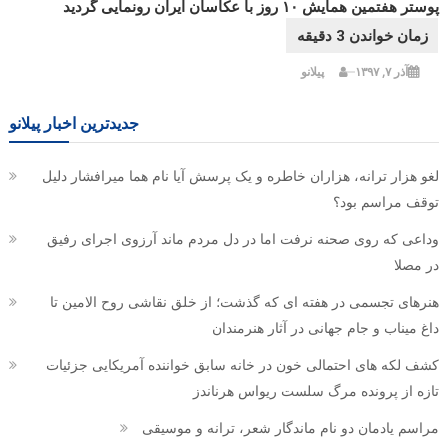
پوستر هفتمین همایش ۱۰ روز با عکاسان ایران رونمایی گردید
آذر ۷, ۱۳۹۷
پیلانو
جدیدترین اخبار پیلانو
لغو هزار ترانه، هزاران خاطره و یک پرسش آیا نام هما میرافشار دلیل
توقف مراسم بود؟
وداعی که روی صحنه نرفت اما در دل مردم ماند آرزوی اجرای رفیق
در مصلا
هنرهای تجسمی در هفته ای که گذشت؛ از خلق نقاشی روح الامین تا
داغ میناب و جام جهانی در آثار هنرمندان
کشف لکه های احتمالی خون در خانه سابق خواننده آمریکایی جزئیات
تازه از پرونده مرگ سلست ریواس هرناندز
مراسم یادمان دو نام ماندگار شعر، ترانه و موسیقی