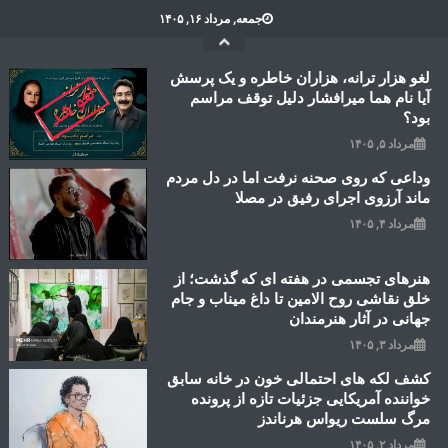
Ski
جمعه, مرداد ۱۶, ۱۴۰۵
t
conten
لغو هزار ترانه، هزاران خاطره و یک پرسش
آیا نام هما میرافشار دلیل توقف مراسم
بود؟
مرداد ۵, ۱۴۰۵
وداعی که روی صحنه نرفت اما در دل مردم
ماند آرزوی اجرای رفیق در مصلا
مرداد ۴, ۱۴۰۵
هنرهای تجسمی در هفته ای که گذشت؛ از
خلق نقاشی روح الامین تا داغ میناب و جام
جهانی در آثار هنرمندان
مرداد ۳, ۱۴۰۵
کشف لکه های احتمالی خون در خانه سابق
خواننده آمریکایی جزئیات تازه از پرونده
مرگ سلست ریواس هرناندز
مرداد ۲, ۱۴۰۵