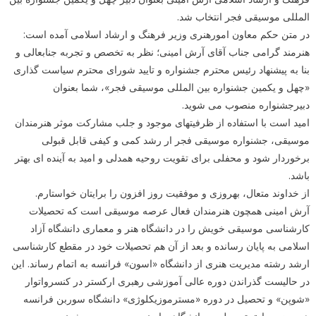
المللی موسیقی فجر انتخاب شد.
در متن حکم معاون امورهنری وزیر فرهنگ و ارشاد اسلامی آمده است:
هنرمند گرامی جناب آقای آرش امینی؛ نظر به تخصص و تجربه جنابعالی و
بنا به پیشنهاد رئیس محترم جشنواره و تایید شورای محترم سیاست گذاری
«چهل و یکمین جشنواره بین المللی موسیقی فجر»، شما بعنوان
دبیرجشنواره منصوب می شوید.
امید است با استفاده از ظرفیتهای موجود و جلب مشارکت موثر هنرمندان
موسیقی، جشنواره موسیقی فجر ار رشد کمی و کیفی قابل قبولی
برخوردار شود و محفلی برای تقویت روحیه همدلی و امید به آینده ای بهتر
باشد.
از خداوند متعال، بهروزی و موفقیت روز افزون را برایتان خواستارم.
آرش امینی همچون هنرمندان فعال عرصه موسیقی است که تحصیلات
کارشناسی موسیقی خویش را در دانشگاه هنر و معماری دانشگاه آزاد
اسلامی به پایان رسانده و بعد از آن هم تحصیلات خود در مقطع کارشناسی
ارشد رشته مدیریت هنری از دانشگاه «اسون» فرانسه به اتمام رساند. این
در حالیست گذراندن دوره عالی آموزشی رهبری ارکستر در کنسرواتوار
«شوپن» و تحصیل در دوره «مسترموزیکلوژی» دانشگاه سوربن فرانسه