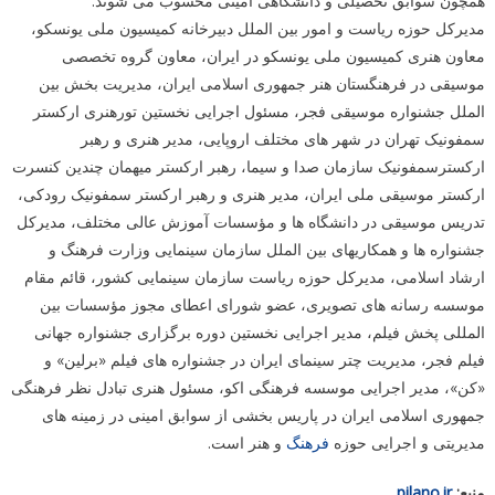
همچون سوابق تحصیلی و دانشگاهی امینی محسوب می شوند.
مدیرکل حوزه ریاست و امور بین الملل دبیرخانه کمیسیون ملی یونسکو،
معاون هنری کمیسیون ملی یونسکو در ایران، معاون گروه تخصصی
موسیقی در فرهنگستان هنر جمهوری اسلامی ایران، مدیریت بخش بین
الملل جشنواره موسیقی فجر، مسئول اجرایی نخستین تورهنری ارکستر
سمفونیک تهران در شهر های مختلف اروپایی، مدیر هنری و رهبر
ارکسترسمفونیک سازمان صدا و سیما، رهبر ارکستر میهمان چندین کنسرت
ارکستر موسیقی ملی ایران، مدیر هنری و رهبر ارکستر سمفونیک رودکی،
تدریس موسیقی در دانشگاه ها و مؤسسات آموزش عالی مختلف، مدیرکل
جشنواره ها و همکاریهای بین الملل سازمان سینمایی وزارت فرهنگ و
ارشاد اسلامی، مدیرکل حوزه ریاست سازمان سینمایی کشور، قائم مقام
موسسه رسانه های تصویری، عضو شورای اعطای مجوز مؤسسات بین
المللی پخش فیلم، مدیر اجرایی نخستین دوره برگزاری جشنواره جهانی
فیلم فجر، مدیریت چتر سینمای ایران در جشنواره های فیلم «برلین» و
«کن»، مدیر اجرایی موسسه فرهنگی اکو، مسئول هنری تبادل نظر فرهنگی
جمهوری اسلامی ایران در پاریس بخشی از سوابق امینی در زمینه های
مدیریتی و اجرایی حوزه
فرهنگ
و هنر است.
منبع:
pilano.ir