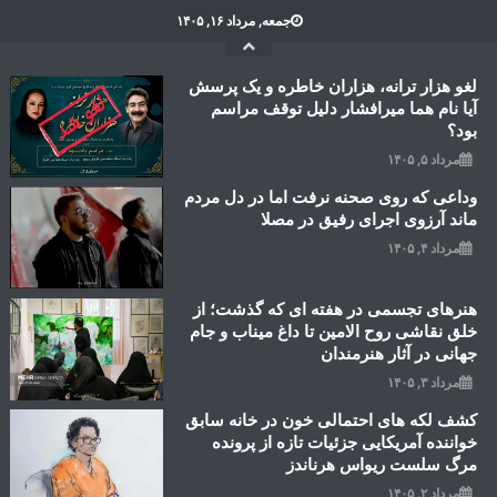
Ski
جمعه, مرداد ۱۶, ۱۴۰۵
t
conten
لغو هزار ترانه، هزاران خاطره و یک پرسش
آیا نام هما میرافشار دلیل توقف مراسم
بود؟
مرداد ۵, ۱۴۰۵
وداعی که روی صحنه نرفت اما در دل مردم
ماند آرزوی اجرای رفیق در مصلا
مرداد ۴, ۱۴۰۵
هنرهای تجسمی در هفته ای که گذشت؛ از
خلق نقاشی روح الامین تا داغ میناب و جام
جهانی در آثار هنرمندان
مرداد ۳, ۱۴۰۵
کشف لکه های احتمالی خون در خانه سابق
خواننده آمریکایی جزئیات تازه از پرونده
مرگ سلست ریواس هرناندز
مرداد ۲, ۱۴۰۵