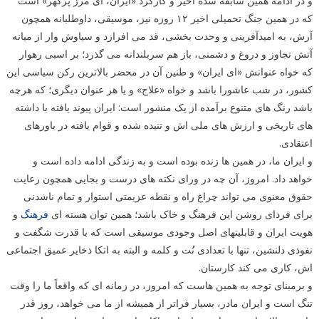
و در ادامه همین سابقه سده اخیر و کارکرد «ایران، ای مرز پرگهر» است
که در همین جنگ تحمیلی اخیر ۱۲ روزه نیز، موسیقی، داوطلبانه همچون
آرش، به امیدآفرینی و وحدت بخشی، قد می افرازد و سیاوش وار از میانه
آتش تجاوز و دروغ و دشمنی، باز هم سربلندانه می گذرد؛ بر اسبی رهوار
که خواه عنوانش «ای ایران» و طنین آن در محضر بالاترین رکن سیاسی این
کشور، در شب عاشورا باشد و خواه «علاج» و یا هر عنوان دیگری؛ که هرچه
باشد رنگ های متنوع برآمده از یک منشور است: ایران پیوند یافته با داشته
های تاریخی و ارزش های ملی اش و تنیده شده و قوام یافته در باورهای
اعتقادی.
و ایران ما، در همین ها زنده بوده است و به زندگی ادامه داده است و
خواهد داد. امروز، آن چه در ورای نکته های درست و بجایی همچون رعایت
حقوق معنوی می تواند چراغ راه و نقطه عزیمتی استوار و تمام ناشدنی
برای فردای روشن این فرهنگ و خاک باشد؛ همین توان هسته ای
فرهنگ
و
هویت ایران و قابلیتهای اصل وجودی موسیقی است که با قدرت شگفت و
نفوذی دلنشین، تنها با تعدادی نُت و کلمه و البته به اتکا ذخایر عمیق اجتماعی
اش، کاری می کند کارستان.
و برمبنای توجه به همین هاست که امروز، در زمانه ای که واقعاً ما را وقت
تنگ است و ایران مادر، بسیار فراتر از همیشه از ما می خواهد، روز قدر