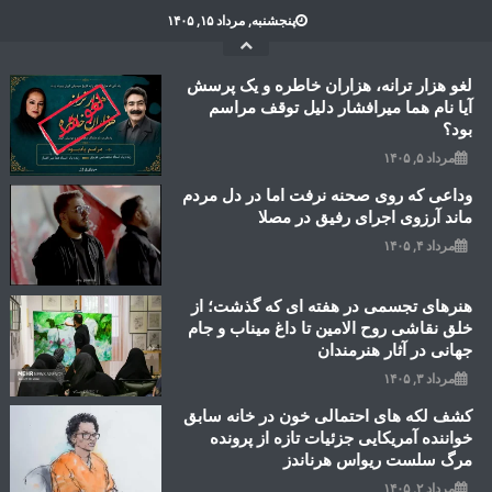
Ski
پنجشنبه, مرداد ۱۵, ۱۴۰۵
t
conten
لغو هزار ترانه، هزاران خاطره و یک پرسش
آیا نام هما میرافشار دلیل توقف مراسم
بود؟
مرداد ۵, ۱۴۰۵
وداعی که روی صحنه نرفت اما در دل مردم
ماند آرزوی اجرای رفیق در مصلا
مرداد ۴, ۱۴۰۵
هنرهای تجسمی در هفته ای که گذشت؛ از
خلق نقاشی روح الامین تا داغ میناب و جام
جهانی در آثار هنرمندان
مرداد ۳, ۱۴۰۵
کشف لکه های احتمالی خون در خانه سابق
خواننده آمریکایی جزئیات تازه از پرونده
مرگ سلست ریواس هرناندز
مرداد ۲, ۱۴۰۵