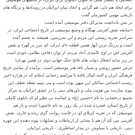
برای ایجاد هم دلی، هم گرایی و اتحاد میان ایرانیان در رویدادها و بزنگاه های
تاریخی مهمی کشورمان گفت.
در متن یادداشت مدیرکل دفتر موسیقی آمده است:
«سابقه نقش آفرینی بهنگام و وسیع موسیقی در تاریخ اجتماعی ایران، در
سراسر تجربه زیستی این مردم و این سرزمین، همیشه به چشم آمده
است و پررنگ ترین آنها، همین قطعه «ای ایران، ای مرز پر گهر» و نقش
آفرینی اش در اوج ناامیدی آحاد مردم، از توان دفاعی نظامی خودی است
در زیر سایه اشغال دولت های فاتح جنگ جهانی دوم، در همین تهران!
غرض حضور روشن و بسیار نافذ هنر موسیقی است، برآمده از تمامی تاریخ
فرهنگی ایران و البته کمال یافته با مراسم رحمانی اسلام که در هزاره اخیر
زیست اجتماعی ساکنان این میهن بوده است و می بینیم نقطه عطف این
پیوند سازنده بین هویت ملی و باورهای دینی را در عشق ایرانیان به مرکز
تجمیع درخشانی به نام «حسین (ع)» و حماسه بی نظیر او که تابلوی کاملی
از تاریخ انسان، فشرده شده در یک روز، به نام عاشورا است و باز هم
موسیقی که در تعزیه کربلای او، در قامت روایت گری زنده و جاری، نقش
آفرینی می کند آن هم با نشانی از ارتباطات و تشابهات پیوند دهنده این چهره
دینی- تاریخی با سیاوش، در پندار اساطیری – تاریخی ایرانیان.