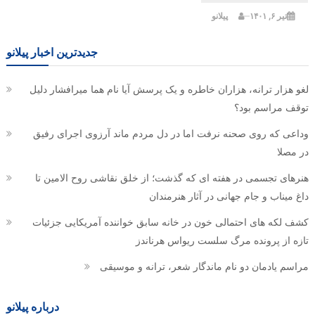
تیر ۶, ۱۴۰۱
پیلانو
جدیدترین اخبار پیلانو
لغو هزار ترانه، هزاران خاطره و یک پرسش آیا نام هما میرافشار دلیل
توقف مراسم بود؟
وداعی که روی صحنه نرفت اما در دل مردم ماند آرزوی اجرای رفیق
در مصلا
هنرهای تجسمی در هفته ای که گذشت؛ از خلق نقاشی روح الامین تا
داغ میناب و جام جهانی در آثار هنرمندان
کشف لکه های احتمالی خون در خانه سابق خواننده آمریکایی جزئیات
تازه از پرونده مرگ سلست ریواس هرناندز
مراسم یادمان دو نام ماندگار شعر، ترانه و موسیقی
درباره پیلانو