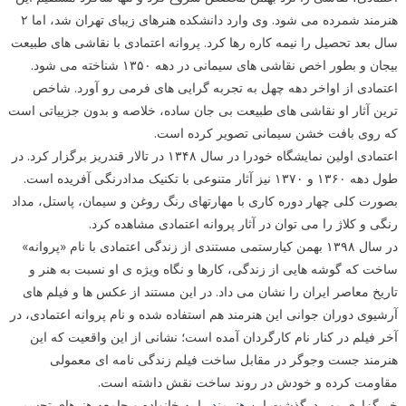
هنرمند شمرده می شود. وی وارد دانشکده هنرهای زیبای تهران شد، اما ۲
سال بعد تحصیل را نیمه کاره رها کرد. پروانه اعتمادی با نقاشی های طبیعت
بیجان و بطور اخص نقاشی های سیمانی در دهه ۱۳۵۰ شناخته می شود.
اعتمادی از اواخر دهه چهل به تجربه گرایی های فرمی رو آورد. شاخص
ترین آثار او نقاشی های طبیعت بی جان ساده، خلاصه و بدون جزییاتی است
که روی بافت خشن سیمانی تصویر کرده است.
اعتمادی اولین نمایشگاه خودرا در سال ۱۳۴۸ در تالار قندریز برگزار کرد. در
طول دهه ۱۳۶۰ و ۱۳۷۰ نیز آثار متنوعی با تکنیک مدادرنگی آفریده است.
بصورت کلی چهار دوره کاری با مهارتهای رنگ روغن و سیمان، پاستل، مداد
رنگی و کلاژ را می توان در آثار پروانه اعتمادی مشاهده کرد.
در سال ۱۳۹۸ بهمن کیارستمی مستندی از زندگی اعتمادی با نام «پروانه»
ساخت که گوشه هایی از زندگی، کارها و نگاه ویژه ی او نسبت به هنر و
تاریخ معاصر ایران را نشان می داد. در این مستند از عکس ها و فیلم های
آرشیوی دوران جوانی این هنرمند هم استفاده شده و نام پروانه اعتمادی، در
آخر فیلم در کنار نام کارگردان آمده است؛ نشانی از این واقعیت که این
هنرمند جست وجوگر در مقابل ساخت فیلم زندگی نامه ای معمولی
مقاومت کرده و خودش در روند ساخت نقش داشته است.
خبرگزاری مهر درگذشت این
هنرمند
را به خانواده و جامعه هنرهای تجسمی