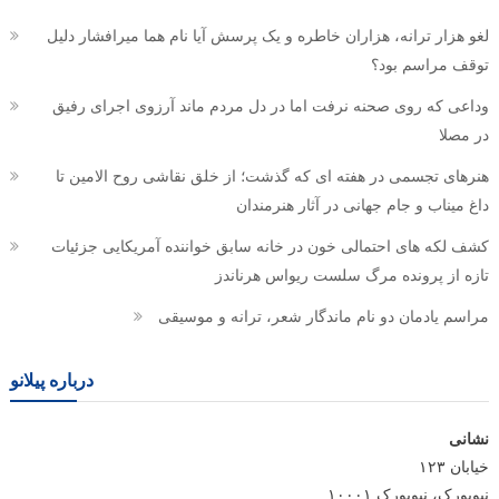
لغو هزار ترانه، هزاران خاطره و یک پرسش آیا نام هما میرافشار دلیل
توقف مراسم بود؟
وداعی که روی صحنه نرفت اما در دل مردم ماند آرزوی اجرای رفیق
در مصلا
هنرهای تجسمی در هفته ای که گذشت؛ از خلق نقاشی روح الامین تا
داغ میناب و جام جهانی در آثار هنرمندان
کشف لکه های احتمالی خون در خانه سابق خواننده آمریکایی جزئیات
تازه از پرونده مرگ سلست ریواس هرناندز
مراسم یادمان دو نام ماندگار شعر، ترانه و موسیقی
درباره پیلانو
نشانی
خیابان ۱۲۳
نیویورک، نیویورک ۱۰۰۰۱