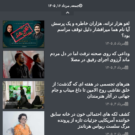
Ski
جمعه, مرداد ۱۶, ۱۴۰۵
t
conten
لغو هزار ترانه، هزاران خاطره و یک پرسش
آیا نام هما میرافشار دلیل توقف مراسم
بود؟
مرداد ۵, ۱۴۰۵
وداعی که روی صحنه نرفت اما در دل مردم
ماند آرزوی اجرای رفیق در مصلا
مرداد ۴, ۱۴۰۵
هنرهای تجسمی در هفته ای که گذشت؛ از
خلق نقاشی روح الامین تا داغ میناب و جام
جهانی در آثار هنرمندان
مرداد ۳, ۱۴۰۵
کشف لکه های احتمالی خون در خانه سابق
خواننده آمریکایی جزئیات تازه از پرونده
مرگ سلست ریواس هرناندز
مرداد ۲, ۱۴۰۵