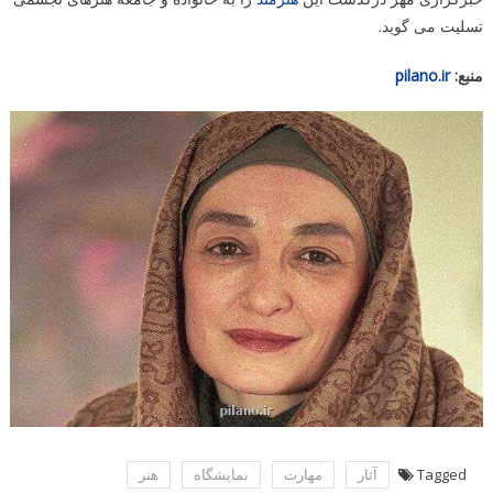
تسلیت می گوید.
منبع:
pilano.ir
Tagged
آثار
مهارت
نمایشگاه
هنر