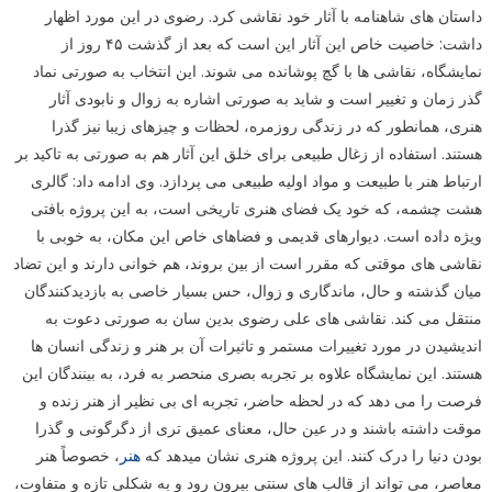
داستان های شاهنامه با آثار خود نقاشی کرد. رضوی در این مورد اظهار
داشت: خاصیت خاص این آثار این است که بعد از گذشت ۴۵ روز از
نمایشگاه، نقاشی ها با گچ پوشانده می شوند. این انتخاب به صورتی نماد
گذر زمان و تغییر است و شاید به صورتی اشاره به زوال و نابودی آثار
هنری، همانطور که در زندگی روزمره، لحظات و چیزهای زیبا نیز گذرا
هستند. استفاده از زغال طبیعی برای خلق این آثار هم به صورتی به تاکید بر
ارتباط هنر با طبیعت و مواد اولیه طبیعی می پردازد. وی ادامه داد: گالری
هشت چشمه، که خود یک فضای هنری تاریخی است، به این پروژه بافتی
ویژه داده است. دیوارهای قدیمی و فضاهای خاص این مکان، به خوبی با
نقاشی های موقتی که مقرر است از بین بروند، هم خوانی دارند و این تضاد
میان گذشته و حال، ماندگاری و زوال، حس بسیار خاصی به بازدیدکنندگان
منتقل می کند. نقاشی های علی رضوی بدین سان به صورتی دعوت به
اندیشیدن در مورد تغییرات مستمر و تاثیرات آن بر هنر و زندگی انسان ها
هستند. این نمایشگاه علاوه بر تجربه بصری منحصر به فرد، به بینندگان این
فرصت را می دهد که در لحظه حاضر، تجربه ای بی نظیر از هنر زنده و
موقت داشته باشند و در عین حال، معنای عمیق تری از دگرگونی و گذرا
بودن دنیا را درک کنند. این پروژه هنری نشان میدهد که
هنر
، خصوصاً هنر
معاصر، می تواند از قالب های سنتی بیرون رود و به شکلی تازه و متفاوت،