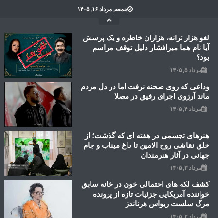
Ski
جمعه, مرداد ۱۶, ۱۴۰۵
t
conten
لغو هزار ترانه، هزاران خاطره و یک پرسش
آیا نام هما میرافشار دلیل توقف مراسم
بود؟
مرداد ۵, ۱۴۰۵
وداعی که روی صحنه نرفت اما در دل مردم
ماند آرزوی اجرای رفیق در مصلا
مرداد ۴, ۱۴۰۵
هنرهای تجسمی در هفته ای که گذشت؛ از
خلق نقاشی روح الامین تا داغ میناب و جام
جهانی در آثار هنرمندان
مرداد ۳, ۱۴۰۵
کشف لکه های احتمالی خون در خانه سابق
خواننده آمریکایی جزئیات تازه از پرونده
مرگ سلست ریواس هرناندز
مرداد ۲, ۱۴۰۵