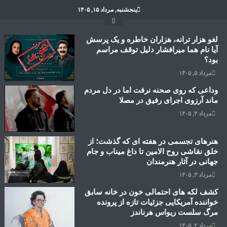
Ski
پنجشنبه, مرداد ۱۵, ۱۴۰۵
t
conten
لغو هزار ترانه، هزاران خاطره و یک پرسش
آیا نام هما میرافشار دلیل توقف مراسم
بود؟
مرداد ۵, ۱۴۰۵
وداعی که روی صحنه نرفت اما در دل مردم
ماند آرزوی اجرای رفیق در مصلا
مرداد ۴, ۱۴۰۵
هنرهای تجسمی در هفته ای که گذشت؛ از
خلق نقاشی روح الامین تا داغ میناب و جام
جهانی در آثار هنرمندان
مرداد ۳, ۱۴۰۵
کشف لکه های احتمالی خون در خانه سابق
خواننده آمریکایی جزئیات تازه از پرونده
مرگ سلست ریواس هرناندز
مرداد ۲, ۱۴۰۵