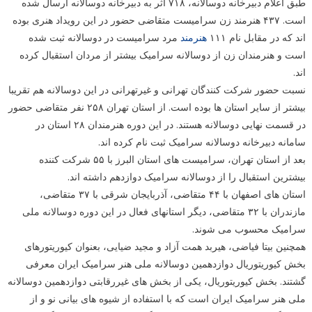
طبق اعلام دبیرخانه دوسالانه، ۷۱۸ اثر به دبیرخانه دوسالانه ارسال شده
است. ۴۳۷ هنرمند زن سرامیست متقاضی حضور در این رویداد هنری بوده
اند که در مقابل نام ۱۱۱
هنرمند
مرد سرامیست در دوسالانه ثبت شده
است و هنرمندان زن از دوسالانه سرامیک بیشتر از مردان استقبال کرده
اند.
نسبت حضور شرکت کنندگان تهرانی و غیرتهرانی در این دوسالانه هم تقریبا
بیشتر از سایر استان ها بوده است. از استان تهران ۲۵۸ نفر متقاضی حضور
در قسمت نهایی دوسالانه هستند. در این دوره هنرمندان ۲۸ استان در
سامانه دبیرخانه دوسالانه سرامیک ثبت نام کرده اند.
بعد از استان تهران، سرامیست های استان البرز با ۵۵ شرکت کننده
بیشترین استقبال را از دوسالانه سرامیک دوازدهم داشته اند.
استان های اصفهان با ۴۴ متقاضی، آذربایجان شرقی با ۳۷ متقاضی،
مازندران با ۳۲ متقاضی، دیگر استانهای فعال در این دوره دوسالانه ملی
سرامیک محسوب می شوند.
همچنین بیتا فیاضی، هیربد همت آزاد و مجید ضیایی، بعنوان کیوریتورهای
بخش کیوریتوریال دوازدهمین دوسالانه ملی هنر سرامیک ایران معرفی
گشتند. ️بخش کیوریتوریال، یکی از بخش های غیررقابتی دوازدهمین دوسالانه
ملی هنر سرامیک ایران است که با استفاده از شیوه های بیانی نو و از