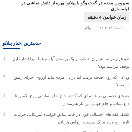
سیروس مقدم در گفت وگو با پیلانو؛ بهره از دانش نقاشی در
فیلمسازی
اسفند ۱۴, ۱۴۰۲
پیلانو
جدیدترین اخبار پیلانو
لغو هزار ترانه، هزاران خاطره و یک پرسش آیا نام هما میرافشار دلیل
توقف مراسم بود؟
وداعی که روی صحنه نرفت اما در دل مردم ماند آرزوی اجرای رفیق
در مصلا
هنرهای تجسمی در هفته ای که گذشت؛ از خلق نقاشی روح الامین تا
داغ میناب و جام جهانی در آثار هنرمندان
کشف لکه های احتمالی خون در خانه سابق خواننده آمریکایی جزئیات
تازه از پرونده مرگ سلست ریواس هرناندز