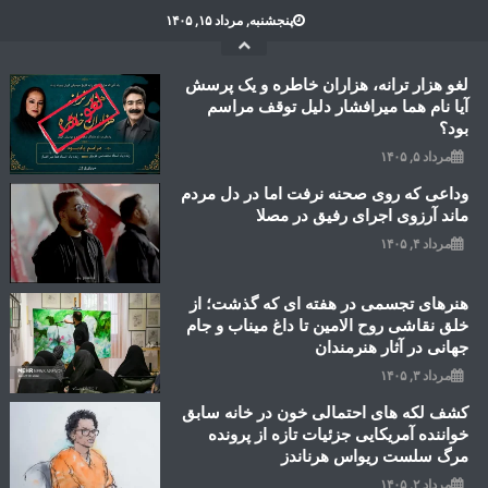
Ski
پنجشنبه, مرداد ۱۵, ۱۴۰۵
t
conten
لغو هزار ترانه، هزاران خاطره و یک پرسش
آیا نام هما میرافشار دلیل توقف مراسم
بود؟
مرداد ۵, ۱۴۰۵
وداعی که روی صحنه نرفت اما در دل مردم
ماند آرزوی اجرای رفیق در مصلا
مرداد ۴, ۱۴۰۵
هنرهای تجسمی در هفته ای که گذشت؛ از
خلق نقاشی روح الامین تا داغ میناب و جام
جهانی در آثار هنرمندان
مرداد ۳, ۱۴۰۵
کشف لکه های احتمالی خون در خانه سابق
خواننده آمریکایی جزئیات تازه از پرونده
مرگ سلست ریواس هرناندز
مرداد ۲, ۱۴۰۵