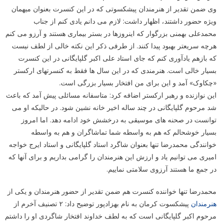
وی ضمن تقدیر از هنرمندان پیشکسوتی که در این کنسرت بعنوان میهمان
ویژه حضور داشتند، اظهار داشت: لازم می دانم یادی کنم از جناب
محمدعلی بهمنی بزرگوار که اینروزها در بستر بیماری هستند و آرزو می کنم
هرچه سریعتر بهبود پیدا کنند. از طرفی ذکر این نکته خالی از لطف نیست
که بازهم یادآوری کنم که جای استاد علی اکبر گلپایگانی در این کنسرت
بسیار خالی است. هنرمندی که در این سال ها فقط به کنسرتهای ارکستر
«چکاوک» آمد و این برای من افتخار بسیار بزرگی است.
این نوازنده و رهبر ارکستر اضافه کرد: متاسفانه مسائلی پیش آمد که باعث
شد مرحوم گلپایگانی در چند ساله اخیر خانه نشین شود. در حالیکه او می
توانست در صحنه های موسیقی به درخشش خود ادامه دهد. اما امروز
بسیار خوشحالم که هم به واسطه شما تماشاگران و هم به واسطه
خوانندگی محمدرضا تنها بعنوان شاگرد استاد گلپایگانی و استاد ایرج خواجه
امیری می توانیم یاد و ارزش این هنرمندان را گرامی بداریم و برای آنها که
در جمع ما هستند آرزوی سلامتی نماییم.
محمدرضا تنها خواننده کنسرت هم ضمن تقدیر از حضور هنرمندان و یکی از
هنرمندان
پیشکسوت کرمان به نام بهزادپور توضیح داد: ۲ تصنیف آخرم از
مرحوم اکبر گلپایگانی است که به لطف خداوند افتخار شاگردی او را داشتم