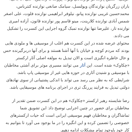
باران زرگریان نوازندگان ویولنسل، سیامک صانغی نوازنده کنترباس،
محمدحسین غریبی نوازنده پیانو، نیلوفر ابراهیمی نوازنده فلوت، علی اصغر
شمس آبادی نوازنده کلارینت، مینو قاسم پور نوازنده قانون، آزاده امیری
نوازنده تار، علیرضا تنها نوازنده تمبک گروه اجرایی این کنسرت را تشکیل
می دادند.
محتوای عرضه شده در این کنسرت هم اغلب از موسیقی ها و ملودی هایی
بودند که مردم کوچه و خیابان با آنها آشنا هستند و برای آنها دربرگیرنده حس
و حال خاطره انگیزی است و الان تبدیل به مولفه اصلی آثار ارکستر
«چکاوک» شده است. این
آثار
می توانند مسیری موثر برای آشتی مخاطبان
با موسیقی و شنیدن آثاری در حوزه هایی غیر از موسیقی پاپ باشد.
شرایطی که به نظر می رسد می تواند با اندکی پشتیبانی از سوی نهادهای
دولتی تبدیل به فرایند پررنگ تری در اجرای برنامه های موسیقایی باشد.
رضا شایسته رهبر ارکستر «چکاوک» هم در این کنسرت ضمن تقدیر از
مخاطبان برای حضور در چنین اجرایی توضیح داد: این تشویق شما
تماشاگران و مخاطبان فهیم موسیقی ایرانی است که حیات ارکسترهای
خصوصی را تضمین کرده و این انگیزه را در ما بوجود می آورد تا بتوانیم به
کار خود باوجود تمام مشکلات ادامه دهیم.