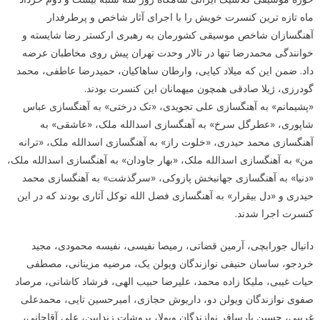
ماه تازه ترین کنسرت خویش را با اجرای آثار شاخص و پرطرفدار
آهنگسازان شاخص موسیقی کشورمان به رهبری ارکستر رضا شایسته و
خوانندگی محمدرضا تنها در تالار وحدت تهران پیش روی مخاطبان عرضه
داد. ضمن این که میلاد کیایی، وارطان ساهاکیان، حمیدرضا عاطفی، محمد
گودرزی، ژیلا صادقی همچون میهمانان این کنسرت بودند.
«پشیمانم» به آهنگسازی علی تجویدی، «تک درختی» به آهنگسازی عباس
شاپوری، «عطرگل سرخ» به آهنگسازی اسدالله ملک، «عاشقی» به
آهنگسازی محمد حیدری، «خلوت راز» به آهنگسازی اسدالله ملک، «ترانه
من» به آهنگسازی اسدالله ملک، «بهار جاودان» به آهنگسازی اسدالله ملک،
«دنیا» به آهنگسازی جهانبخش پازوکی، «سرگذشت» به آهنگسازی محمد
حیدری و «دل بیقرار» به آهنگسازی فضل الله توکل آثاری بودند که در این
کنسرت اجرا شدند.
دانیال جورابچی، آرمین قضاتی، رمیصا نفیسی، نفیسه محمودی، مجید
خردجو، ساسان حنیفی نوازندگان ویولن یک، مرضیه مزینانی، مصطفی
حیات غیبی، ملیکا زاده محمد، علیرضا حبیب الهی، فرشاد کاشانی، مرصاد
صفوی نوازندگان ویولن دو، داریوش حجازی، امیرحسین تایی، محمدعلی
غریبی، حسین پارسافر نوازندگان ویولا، پروشات زندایین، علی آقاجانی،