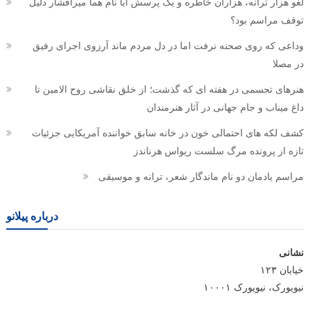
لغو هزار ترانه، هزاران خاطره و یک پرسش آیا نام هما میرافشار دلیل
توقف مراسم بود؟
وداعی که روی صحنه نرفت اما در دل مردم ماند آرزوی اجرای رفیق
در مصلا
هنرهای تجسمی در هفته ای که گذشت؛ از خلق نقاشی روح الامین تا
داغ میناب و جام جهانی در آثار هنرمندان
کشف لکه های احتمالی خون در خانه سابق خواننده آمریکایی جزئیات
تازه از پرونده مرگ سلست ریواس هرناندز
مراسم یادمان دو نام ماندگار شعر، ترانه و موسیقی
درباره پیلانو
نشانی
خیابان ۱۲۳
نیویورک، نیویورک ۱۰۰۰۱