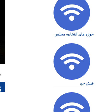
حوزه های انتخابیه مجلس
d
فیش حج
را
نو