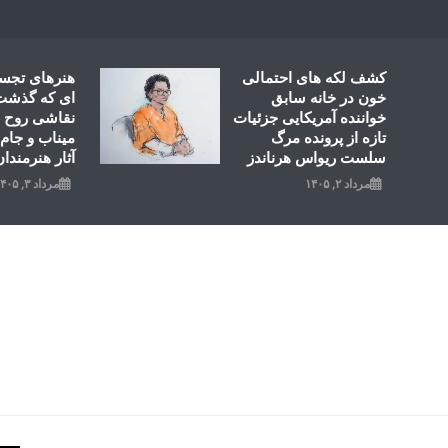
Ski
t
conten
کشف لکه های احتمالی
هنرهای تجس
خون در خانه سابق
ای که گذشت؛
خواننده آمریکایی جزئیات
نقاشی روح ال
تازه از پرونده مرگ
میناب و جام 
سلست ریواس هرناندز
آثار هنرمندان
مرداد ۲, ۱۴۰۵
مرداد ۳, ۱۴۰۵