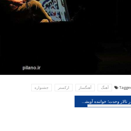
Tagge
آهنگ
آهنگساز
اركستر
جشنواره
هبری
در تالار وحدت؛ خواننده آویشن واندوه کنسرت برگزار می کند
شته