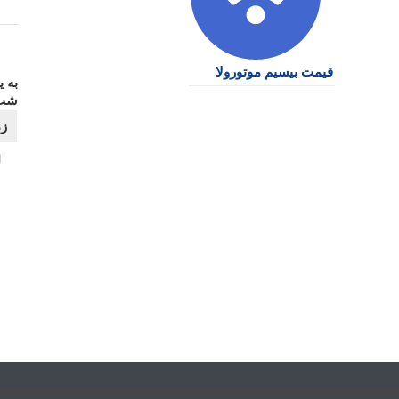
قیمت بیسیم موتورولا
به 
شب 