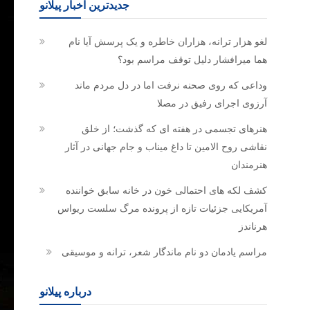
جدیدترین اخبار پیلانو
لغو هزار ترانه، هزاران خاطره و یک پرسش آیا نام
هما میرافشار دلیل توقف مراسم بود؟
وداعی که روی صحنه نرفت اما در دل مردم ماند
آرزوی اجرای رفیق در مصلا
هنرهای تجسمی در هفته ای که گذشت؛ از خلق
نقاشی روح الامین تا داغ میناب و جام جهانی در آثار
هنرمندان
کشف لکه های احتمالی خون در خانه سابق خواننده
آمریکایی جزئیات تازه از پرونده مرگ سلست ریواس
هرناندز
مراسم یادمان دو نام ماندگار شعر، ترانه و موسیقی
درباره پیلانو