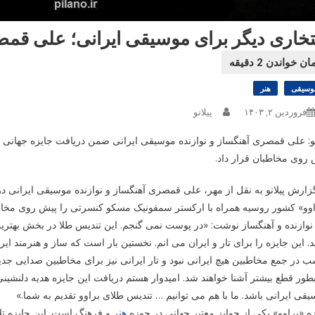
تخاری دیگر برای موسیقی ایرانی؛ علی قمص
وسیقی
هنر
فروردین ۲, ۱۴۰۳
پیلانو
نو: علی قمصری آهنگساز و نوازنده موسیقی ایرانی ضمن دریافت جایزه جهانی
روی مخاطبان قرار داد.
وو» کشور روسیه همراه با ارکستر سمفونیک مسکو کنسرتی را پیش روی مخاطب
نوازنده و آهنگساز نوشت: «در پوست نمی گنجم. این تندیس طلا در بخش بهترین 
د. این جایزه را برای تار و ایران می انم. نخستین بار است که ساز و هنرمند ایر
 در جمع مخاطبین هیچ ایرانی نبود و تار ایرانی نیز برای مخاطبین صدایی جدی
طور قطع بیشتر آشنا خواهند شد. امیدوار هستم دریافت این جایزه هدیه دلنشینی
قی ایرانی باشد. ما با هم می توانیم … تندیس طلای براوو تقدیم به شما.»
ه «براوو» یکی از جوایز معتبر جهانی در حوزه
هنر
و فرهنگ است. این جایزه تلا