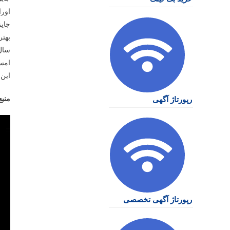
اورا
جایز
بهتر
سال
امسا
این 
منبع
رپورتاژ آگهی
رپورتاژ آگهی تخصصی