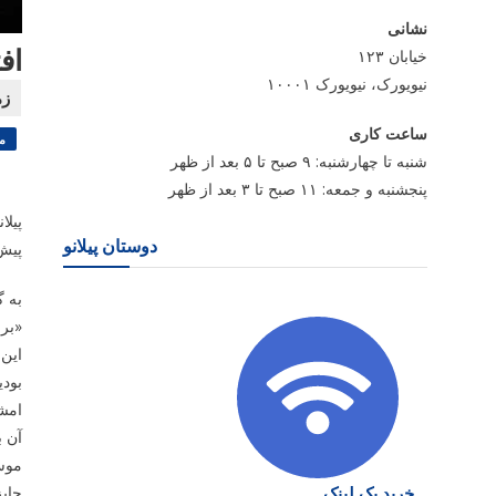
نشانی
اف
خیابان ۱۲۳
نیویورک، نیویورک ۱۰۰۰۱
ساعت کاری
م
شنبه تا چهارشنبه: ۹ صبح تا ۵ بعد از ظهر
پنجشنبه و جمعه: ۱۱ صبح تا ۳ بعد از ظهر
پیلا
دوستان پیلانو
پیش 
«برا
این 
بودی
امشب
آن ب
موسی
خرید بک لینک
جایز