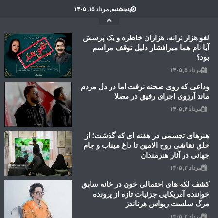
Ski
پنجشنبه, مرداد ۱۵, ۱۴۰۵
t
conten
لغو هزار ترانه، هزاران خاطره و یک پرسش
آیا نام هما میرافشار دلیل توقف مراسم
بود؟
مرداد ۵, ۱۴۰۵
وداعی که روی صحنه نرفت اما در دل مردم
ماند آرزوی اجرای رفیق در مصلا
مرداد ۴, ۱۴۰۵
هنرهای تجسمی در هفته ای که گذشت؛ از
خلق نقاشی روح الامین تا داغ میناب و جام
جهانی در آثار هنرمندان
مرداد ۳, ۱۴۰۵
کشف لکه های احتمالی خون در خانه سابق
خواننده آمریکایی جزئیات تازه از پرونده
مرگ سلست ریواس هرناندز
مرداد ۲, ۱۴۰۵