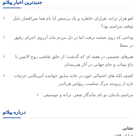
جدیدترین اخبار پیلانو
لغو هزار ترانه، هزاران خاطره و یک پرسش آیا نام هما میرافشار دلیل
توقف مراسم بود؟
وداعی که روی صحنه نرفت اما در دل مردم ماند آرزوی اجرای رفیق
در مصلا
هنرهای تجسمی در هفته ای که گذشت؛ از خلق نقاشی روح الامین تا
داغ میناب و جام جهانی در آثار هنرمندان
کشف لکه های احتمالی خون در خانه سابق خواننده آمریکایی جزئیات
تازه از پرونده مرگ سلست ریواس هرناندز
مراسم یادمان دو نام ماندگار شعر، ترانه و موسیقی
درباره پیلانو
نشانی
خیابان ۱۲۳