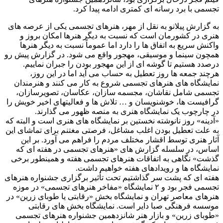
تجسمی با برد رسانه ای کمتری ادامه پیدا کرد.
به گزارش پیلانو به نقل از مهر، هنرهای تجسمی یکی از عرصه های
هنری در کشورمان است که نسبت به دیگر هنرها امکان بروز و
واکنش سریع به اتفاق ها را دارد اما عموماً نسبت به دیگر هنرها
همچون سینما و موسیقی، مهجور واقع می شود. در گزارش پیش رو
درصدد هستیم تا گوشه ای از این مهجور بودن را جبران نماییم.
هرچند جمعه ها روز تعطیل به حساب می آید اما در این روز،
نمایشگاه های هنرهای تجسمی شروع به کار می کنند و هنرمندان
تجسمی شامل نقاشان، مجسمه ‎سازان، عکاسان، تصویرسازان،
گرافیست ها، خوشنویسان و … تلاش ها و فعالیتهای اخیر خویش را
در چارچوب یک نمایشگاه هنری به منصه ظهور می گذارند.
«آدینه» روز نانوشته نخستین بر نمایشگاه های هنری است و البته که
به علت تعطیل بودن اغلب مشاغل، فرصتی مغتنم برای تماشای این
آثار هنری توسط اقشار مختلف مردم را فراهم می آورد. بر این
اساس، در سلسله گزارش های «هنرهای تجسمی در هفته ای که
گذشت» نگاهی به اتفاقات هنرهای تجسمی هفته و همینطور برخی
نمایشگاه ها و رویدادهای هفته خواهیم داشت.
هفته ای که پشت سر گذاشتیم تحت تأثیر برگزاری جشنواره هنرهای
تجسمی فجر بود و ۲ نمایشگاه «مفاخر هنرهای تجسمی» در موزه
هنرهای معاصر تهران و نمایشگاه بخش «رقابتی یا طوبای زرین» در
موسسه فرهنگی صبا دایر است. نمایشگاه بخش های رقابتی
«طوبای زرین» و بازار هنر شانزدهمین جشنواره هنرهای تجسمی