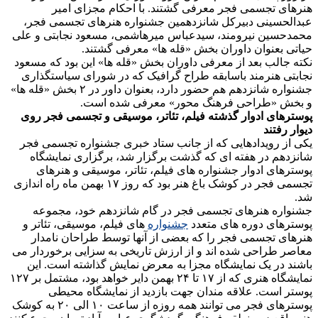
هنرهای تجسمی فجر معرفی گشتند. با احکام مجزای امیر
عبدالحسینی دبیرکل شانزدهمین جشنواره هنرهای تجسمی فجر،
محمدحسین نیرومند، سیدعباس میرهاشمی، مسعود نجابتی و علی
حیاتی بعنوان داوران بخش «قله ها» معرفی گشتند.
نکته جالب بعد از معرفی داوران بخش «قله ها» این بود که مسعود
نجابتی هنرمند باسابقه طراح گرافیک که در شورای سیاستگذاری
جشنواره شانزدهم هم حضور دارد، بعنوان داور در ۲ بخش «قله ها»
و بخش «طراحی فرهنگ محور» معرفی شده است.
پوسترهای ادوار گذشته فیلم، تئاتر، موسیقی و تجسمی فجر روی
دیوار رفتند
یکی از رویدادهایی که از جانب ستاد خبری جشنواره تجسمی فجر
شانزدهم در هفته ای که گذشت برگزار شد، برگزاری نمایشگاه
پوسترهای ادوار جشنواره های فیلم، تئاتر، موسیقی و هنرهای
تجسمی فجر در کوشک باغ هنر بود که روز ۱۷ بهمن ماه راه اندازی
شد.
جشنواره هنرهای تجسمی فجر در گام شانزدهم خود، مجموعه
پوسترهای دوره های متعدد
جشنواره
های فیلم، موسیقی، تئاتر و
هنرهای تجسمی فجر را که بعضی از آنها توسط طراحان نامدار
معاصر طراحی شده اند و از ارزش تاریخی به سزایی برخوردار می
باشند در یک نمایشگاه مجزا به معرض نمایش گذاشته است. این
نمایشگاه هنری که از ۱۷ تا ۲۴ بهمن دایر خواهد بود، مشتمل بر ۱۲۷
پوستر است. علاقه مندان جهت بازدید از نمایشگاه محیطی
پوسترهای فجر می توانند همه روزه از ساعت ۱۰ الی ۲۰ به کوشک