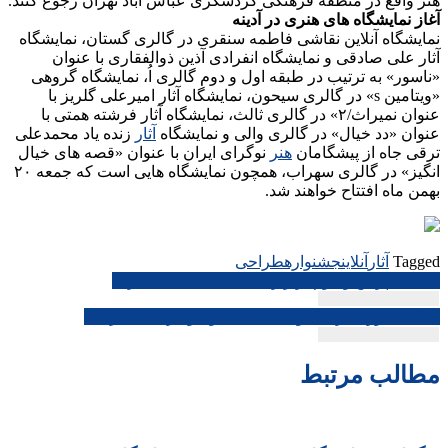
هنر واقع در منطقه فرهنگی گردشگری عباس آباد تهران رجوع کنند.
آغاز نمایشگاه های هنری در آدینه
نمایشگاه آنلاین نقاشی فاطمه سنقری در گالری گستان، نمایشگاه
آثار علی صادقی و نمایشگاه انفرادی آذین ذوالفقاری با عنوان
«ناسور» به ترتیب در طبقه اول و دوم گالری اُ، نمایشگاه گروهی
«ویتامین s» در گالری سیحون، نمایشگاه آثار امیرعلی گلریز با
عنوان نمیراث/۲» در گالری ثالث، نمایشگاه آثار فرشته همتی با
عنوان «دد خیال» در گالری والی و نمایشگاه
آثار
زنده یاد محمدعلی
ترقی جاه از پیشگامان
هنر
نوگرای ایران با عنوان «قصه های خیال
انگیز» در گالری سهراب، همچون نمایشگاه هایی است که جمعه ۲۰
بهمن ماه افتتاح خواهند شد.
Tagged
آثار
آنلاین
جشنواره
طراحی
راهبری
دستگاه پرس وکیوم، راز زیبایی کابینت های ممبران
نوشته
کافه سیلور؛ طراحی و ساخت طلا و جواهرات سفارشی
مطالب مرتبط