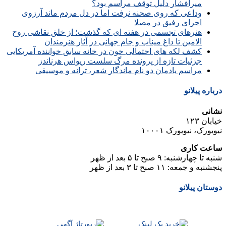
میرافشار دلیل توقف مراسم بود؟
وداعی که روی صحنه نرفت اما در دل مردم ماند آرزوی
اجرای رفیق در مصلا
هنرهای تجسمی در هفته ای که گذشت؛ از خلق نقاشی روح
الامین تا داغ میناب و جام جهانی در آثار هنرمندان
کشف لکه های احتمالی خون در خانه سابق خواننده آمریکایی
جزئیات تازه از پرونده مرگ سلست ریواس هرناندز
مراسم یادمان دو نام ماندگار شعر، ترانه و موسیقی
درباره پیلانو
نشانی
خیابان ۱۲۳
نیویورک، نیویورک ۱۰۰۰۱
ساعت کاری
شنبه تا چهارشنبه: ۹ صبح تا ۵ بعد از ظهر
پنجشنبه و جمعه: ۱۱ صبح تا ۳ بعد از ظهر
دوستان پیلانو