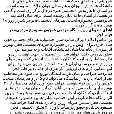
فجر هم در هفته ای که گذشت شاهد حضور مخاطبان خیلی از
دانشگاه ها، دانش آموزان و هنرمندان جوان علاقه مند بوده است.
در استان ها هم بخش «تجسمی هنر» درحال برگزاری است و گاهی
در بعضی از استان ها به پایان رسیده است، برای مثال اختتامیه
شانزدهمین جشنواره استانی هنرهای تجسمی فجر در شیراز روز ۱۸
بهمن ماه برگزار گردید.
اهدای «طوبای زرین» نگاه مردمی همچون «سیمرغ مردمی» در
فیلم فجر
بر اساس اعلام دبیرکل شانزدهمین جشنواره هنرهای تجسمی فجر،
سال جاری برای اولین بار در جشنواره هنرهای تجسمی فجر، بهترین
اثر هنری از نگاه مخاطبان نمایشگاه، انتخاب و به هنرمند اثر،
«طوبای زرین» اهدا خواهد شد. این تصمیم در جهت اهمیت رای و
نظر مخاطبان و بازدیدکنندگان جشنواره شانزدهم که سرمایه های
پرارزش هنر تجسمی ایران هستند، اتخاد و اجرایی می شود. برای
این منظور، فرم های ارزیابی آثار هنری از جانب دبیرخانه فجر
شانزدهم طراحی و میان بازدیدکنندگان توزیع می شود. هر مخاطب
بعد از اتمام بازدید از نمایشگاه می تواند نام ۵ اثر و
هنرمندان
منتخب
خویش را در این فرم بنویسد. فرآیند جمع آوری آرای مخاطبان تا ۳۰
بهمن جاری ادامه می یابد و در پایان، یک اثر بعنوان بهترین اثر هنری
از نگاه بازدیدکنندگان، انتخاب و معرفی می شود. به هنرمند بهترین
اثر از نگاه مخاطبان در آیین اختتامیه شانزدهمین جشنواره هنرهای
تجسمی فجر، تندیس طوبای زرین و جایزه نقدی اهدا خواهد شد.
مسعود نجابتی و حضور در هیات داوران ۲ بخش «تجسمی فجر»
در روز پایانی هفته هم آخرین گروه داوران شانزدهمین جشنواره