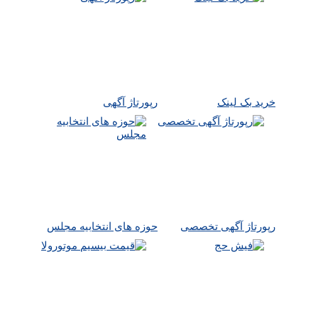
خرید بک لینک
رپورتاژ آگهی
رپورتاژ آگهی تخصصی
حوزه های انتخابیه مجلس