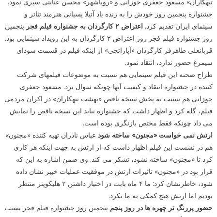
تبهکاران» مسعود جعفری جوزانی و «رویاشهر» محسن عنایتی سپری نمود.
جشنواره پنجمین روز خودش را به زنده یاد آتیلا پسیانی هنرمند تئاتر و
سینمای ایران تقدیم کرد.
اعتراض ۲ کارگردان به جشنواره فیلم فجر
پنجمین
روز جشنواره فیلم فجر روز اعتراض ۲ کارگردان به این رویداد سینمایی بود.
قربانعلی طاهرفر کارگردان «آپاراتچی» از اینکه فیلم در قسمت سودای
سیمرغ حضور ندارد، انتقاد نمود.
طراح صحنه این فیلم سینمایی هم نسبت به موضوعات فیلمهای شرکت
کننده در جشنواره انتقاد و کیفیت آنها چونکه سوال برد. مسعود جعفری
جوزانی هم نسبت به پخش نسخه ناقص «بهشت تبهکاران» در اکران مردمی
فیلم، گله کرد و اظهار داشت که جشنواره نباید این نسخه ناقص را نمایش
می داد چونکه فقط مختص بازنگری بوده است.
ارتش نمی خواست «مجنون» ساخته شود
عباس نادران تهیه کننده «مجنون»
هم در نشست این فیلم اظهار داشت که از ارتش به جهت اینکه هر کاری
کرد تا «مجنون» ساخته نشود، تشکر می کند. وی ضمن اشاره به این که
قرار بود در «مجنون» تاثیرات ارتش در موفقیت عملیات خیبر نشان داده
شود، خاطرنشان کرد: ما ۴ ماه بابت در اختیار داشتن ۲ هلیکوپتر منتظر
بودیم اما ارتش هیچ کمکی به ما نکرد.
حضور پررنگ تر چهره ها در روز پنجم
پنجمین روز جشنواره فیلم فجر نسبت