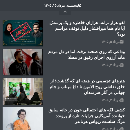
Ski
پنجشنبه, مرداد ۱۵, ۱۴۰۵
t
conten
لغو هزار ترانه، هزاران خاطره و یک پرسش
آیا نام هما میرافشار دلیل توقف مراسم
بود؟
مرداد ۵, ۱۴۰۵
وداعی که روی صحنه نرفت اما در دل مردم
ماند آرزوی اجرای رفیق در مصلا
مرداد ۴, ۱۴۰۵
هنرهای تجسمی در هفته ای که گذشت؛ از
خلق نقاشی روح الامین تا داغ میناب و جام
جهانی در آثار هنرمندان
مرداد ۳, ۱۴۰۵
کشف لکه های احتمالی خون در خانه سابق
خواننده آمریکایی جزئیات تازه از پرونده
مرگ سلست ریواس هرناندز
مرداد ۲, ۱۴۰۵