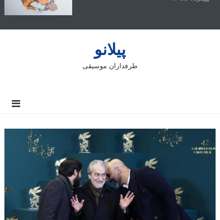
پیلانو
طرفداران موسیقی