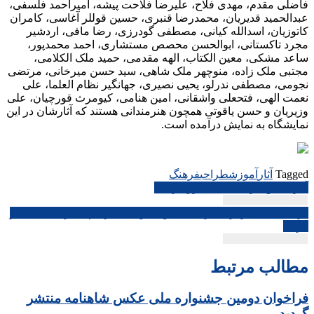
فاضلی مقدم، مهدی فلاح، علیرضا فلاحت پیشه، امیراحمد فلسفی،
عبدالحمید قدیریان، محمدرضا قنبری، حسین قوللر آغاسی، کامران
کاتوزیان، اسدالله کیانی، مصطفی گودرزی، رضا مافی، اردشیر
مجرد تاکستانی، ابوالحسن محصص مستشاری، احمد محمدپور،
ساعد مشکی، معین الکتاب، الهه مقدمی، حمید ملک الکلامی،
مجتبی ملک زاده، منوچهر ملک شاهی، سید حسن میرخانی، مرتضی
نجومی، مصطفی ندرلو، یحیی نصیری، جهانگیر نظام العلما، علی
نعمت الهی، فتحعلی واشقانی، امین هنامی، کیومرث قورچیان، علی
وزیریان و حسن یاقوتی همچون هنرمندانی هستند که آثارشان در این
نمایشگاه به نمایش درآمده است.
Tagged
آثار
آموزش
طراحی
فرهنگ
راهبری
آثار نقاش قزاقستانی به زرنا رسید
نوشته
در قالب یک اثر ارکسترال؛ بی تو با موسیقی بهنام خدارحمی منتشر
گردید
مطالب مرتبط
فراخوان دومین جشنواره ملی عکس شاهنامه منتشر
گردید