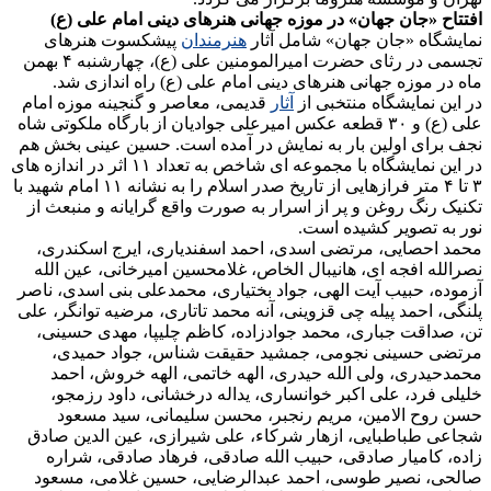
افتتاح «جان جهان» در موزه جهانی هنرهای دینی امام علی (ع)
نمایشگاه «جان جهان» شامل آثار
هنرمندان
پیشکسوت هنرهای
تجسمی در رثای حضرت امیرالمومنین علی (ع)، چهارشنبه ۴ بهمن
ماه در موزه جهانی هنرهای دینی امام علی (ع) راه اندازی شد.
در این نمایشگاه منتخبی از
آثار
قدیمی، معاصر و گنجینه موزه امام
علی (ع) و ۳۰ قطعه عکس امیرعلی جوادیان از بارگاه ملکوتی شاه
نجف برای اولین بار به نمایش در آمده است. حسین عینی بخش هم
در این نمایشگاه با مجموعه ای شاخص به تعداد ۱۱ اثر در اندازه های
۳ تا ۴ متر فرازهایی از تاریخ صدر اسلام را به نشانه ۱۱ امام شهید با
تکنیک رنگ روغن و پر از اسرار به صورت واقع گرایانه و منبعث از
نور به تصویر کشیده است.
محمد احصایی، مرتضی اسدی، احمد اسفندیاری، ایرج اسکندری،
نصرالله افجه ای، هانیبال الخاص، غلامحسین امیرخانی، عین الله
آزموده، حبیب آیت الهی، جواد بختیاری، محمدعلی بنی اسدی، ناصر
پلنگی، احمد پیله چی قزوینی، آنه محمد تاتاری، مرضیه توانگر، علی
تن، صداقت جباری، محمد جوادزاده، کاظم چلیپا، مهدی حسینی،
مرتضی حسینی نجومی، جمشید حقیقت شناس، جواد حمیدی،
محمدحیدری، ولی الله حیدری، الهه خاتمی، الهه خروش، احمد
خلیلی فرد، علی اکبر خوانساری، یداله درخشانی، داود رزمجو،
حسن روح الامین، مریم رنجبر، محسن سلیمانی، سید مسعود
شجاعی طباطبایی، ازهار شرکاء، علی شیرازی، عین الدین صادق
زاده، کامیار صادقی، حبیب الله صادقی، فرهاد صادقی، شراره
صالحی، نصیر طوسی، احمد عبدالرضایی، حسین غلامی، مسعود