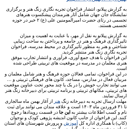
به گزارش پیلانو، انتشار فراخوان تجربه نگاری زنگ هنر و برگزاری
نمایشگاه جان جهان شامل آثار هنرمندان پیشکسوت هنرهای
تجسمی در رثای حضرت امیرالمومنین علی (ع) ۲ خبر در حوزه
تجسمی هستند.
به گزارش پیلانو به نقل از مهر، با عنایت به اهمیت و میزان
تاثیرگذاری فرهنگ و هنر در جامعه و پرداختن به ساحت زیبایی
شناختی و هنر به منظور تأثیرگذاری در محیط مدرسه، فراخوان
تجربه نگاری زنگ هنر منتشر گردید.
این فراخوان با هدف جمع آوری، فرآوری و انتشار تجارب موفق
هنری معلمان در مدرسه در موقعیت های تربیتی طراحی شده
است.
در این فراخوان، تمامی فعالان حوزه فرهنگ و هنر شامل معلمان و
مربیان فعال در مدارس، مساجد، کانون های فرهنگی تربیتی و …
می توانند تجارب خویش را در یک یا چند محور تحت عناوین موقعیت
های تربیتی، مکانهای تربیتی و برنامه تربیتی برای دبیرخانه زنگ هنر
ارسال نمایند.
مهلت ارسال تجربه به دبیرخانه زنگ
هنر
از آغاز بهمن ماه سالجاری
تا ۳۱ فروردین ماه ۱۴۰۳ است و علاقه مندان می توانند برای ثبت
نام و کسب اطلاعات بیشتر به
این جا
در قسمت رویدادها رجوع
کنند. این فراخوان از جانب کانون اندیشه پژوهی کودک و نوجوان
(کاپ) با همکاری اداره کل
آموزش
و پرورش شهرستان های استان
تهران و مؤسسه هنروما برگزار می گردد.