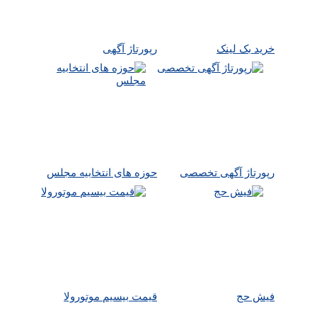
خرید بک لینک
رپورتاژ آگهی
رپورتاژ آگهی تخصصی
حوزه های انتخابیه مجلس
فیش حج
قیمت بیسیم موتورولا