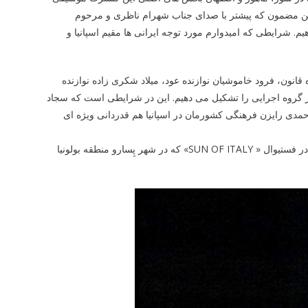
مین مضمون که پیشتر با صدای جناب شهرام ناظری و مرحوم
. شرایطی که امیدوارم مورد توجه ایرانی ها مقیم اسپانیا و
نون، فرود خاموشیان نوازنده عود، میلاد شکری زاده نوازنده
تار گروه اجرایی را تشکیل می دهیم. این در شرایطی است که سجاد
احمدی رایزن فرهنگی کشورمان در اسپانیا هم قدردانی ویژه ای
گروه موسیقی «حنانه» به سرپرستی کامران همت پور خرداد سال ۱۴۰۱ با حضور در فستیوال « SUN OF ITALY» که در شهر پِسارو منطقه بولونیا