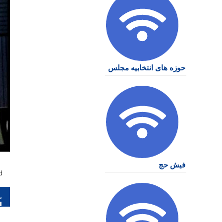
حوزه های انتخابیه مجلس
فیش حج
d
را
نو