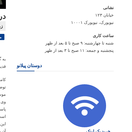
نشانی
در
خیابان ۱۲۳
نیویورک، نیویورک ۱۰۰۰۱
ساعت کاری
م
شنبه تا چهارشنبه: ۹ صبح تا ۵ بعد از ظهر
پنجشنبه و جمعه: ۱۱ صبح تا ۳ بعد از ظهر
به گ
دوستان پیلانو
قدی
کام
توضی
موسی
پاسد
است 
این 
خرید بک لینک
آذر