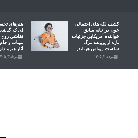
Ski
t
conten
کشف لکه های احتمالی
هنرهای تجس
خون در خانه سابق
ای که گذشت؛
خواننده آمریکایی جزئیات
نقاشی روح ال
تازه از پرونده مرگ
میناب و جام 
سلست ریواس هرناندز
آثار هنرمندان
مرداد ۲, ۱۴۰۵
مرداد ۳, ۱۴۰۵