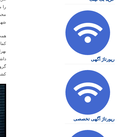
را م
محم
شهرو
همت 
کمان
بهرا
داشت
رپورتاژ آگهی
کشور ای
رپورتاژ آگهی تخصصی