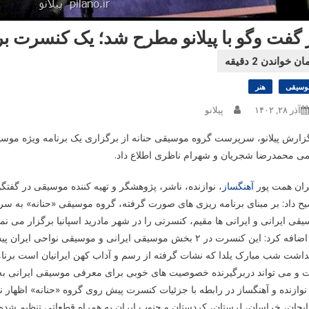
 گفت وگو با پیلانو مطرح شد؛ یک کنسرت برا
وسیقی
هنر
آذر ۲۸, ۱۴۰۲
پیلانو
زارش پیلانو، سرپرست گروه موسیقی حنانه از برگزاری یک برنامه ویژه موسیقای
می محمدرضا شجریان و شهرام ناظری اطلاع داد.
ران همت پور
آهنگساز
، نوازنده، ناشر، پژوهشگر و تهیه کننده موسیقی در گفتگو
ح داد: بر مبنای برنامه ریزی های صورت گرفته، گروه موسیقی «حنانه» به سر
قی ایرانی و ایرانی ها مقیم، کنسرتی را در شهر مادرید اسپانیا برگزار می نمای
وی اضافه کرد: این کنسرت در ۲ بخش موسیقی ایرانی و موسیقی 
اشت شب مبارک یلدا که نشات گرفته از رسم و آداب کهن ایرانیان است برنامه 
و می تواند دربرگیرنده خصوصیت های خوبی برای معرفی موسیقی ایرانی به بی
نوازنده و آهنگساز در رابطه با جزئیات کنسرت پیش روی گروه «حنانه» اظهار
بایجان، خراسان، لرستان، کردستان و جنوب ایران به همراه قطعاتی تنظیم ش