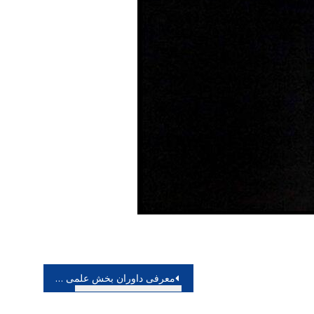
معرفی داوران بخش علمی شانزدهمین جشنواره هنرهای تجسمی فجر