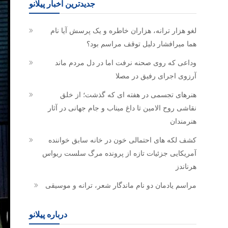
جدیدترین اخبار پیلانو
لغو هزار ترانه، هزاران خاطره و یک پرسش آیا نام
هما میرافشار دلیل توقف مراسم بود؟
وداعی که روی صحنه نرفت اما در دل مردم ماند
آرزوی اجرای رفیق در مصلا
هنرهای تجسمی در هفته ای که گذشت؛ از خلق
نقاشی روح الامین تا داغ میناب و جام جهانی در آثار
هنرمندان
کشف لکه های احتمالی خون در خانه سابق خواننده
آمریکایی جزئیات تازه از پرونده مرگ سلست ریواس
هرناندز
مراسم یادمان دو نام ماندگار شعر، ترانه و موسیقی
درباره پیلانو